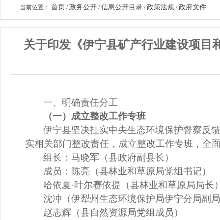
首页
政务公开
信息公开目录
政策法规
政府文件
当前位置：
/
/
/
/
关于印发《伊宁县矿产行业建设项目
一、明确责任分工
（一）成立整改工作专班
伊宁县坚决扛实中央生态环境保护督察反
实相关部门整改责任，成立整改工作专班，全
组
长：马晓军
（
县政府副县长
）
成
员：陈
亮
（
县林业和草原局党组书记
）
哈依夏
·
叶尔赛依提
（
县林业和草原局局长
沈
冲
（伊犁州生态环境保护局伊宁分局副
赵志辉
（
县自然资源局党组成员
）