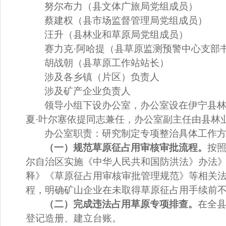
努尔布力（县文体广旅局党组成员）
蔡建权
（
县市场监督管理局党组成员
）
汪
升
（
县林业和草原局党组成员
）
赛力克
·
阿哈提
（
县草原监测预警中心支部
胡战朝
（
县草原工作站站长
）
涉及各乡镇（片区）负责人
涉及矿产企业负责人
领导小组下设办公室，办公室设在伊宁县
夏
·
叶尔
塞
依提同志兼任，办公室副主任由县林
办公室职责：
研究制定专项整治具体工作
（一）规范草原征占用审核审批流程。
按
尔自治区实施《中华人民共和国防洪法》办法
释》《草原征占用审核审批管理规范》等相关
程，明确矿山企业在未取得草原征占用手续前
（二）完成违法占用草原专项排查。
在全
登记造册、建立台账。