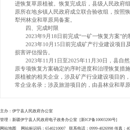
进恢复草原植被。恢复完成后，县级人民政府
原所在地乡镇人民政府成立联合验收组，按照
犁州林业和草原局备案。
四、完成时限
2023
年
9
月
18
日前完成“一矿一恢复方案”
2023
年
10
月
15
日前完成矿产行业建设项目
损害评估报告。
2023
年
11
月
1
日至
2025
年
11
月
30
日，县自然
原专项恢复方案确定的序时进度和治理恢复措
原植被的相关企业，涉及矿产行业建设项目的
常企业名录；涉及旅游项目的，由县林业和草
主办：伊宁县人民政府办公室
管理：新疆伊宁县人民政府电子政务办公室
[新ICP备10003200号]
网站地图
网站标识码：6540210007 联系电话：0999-4026998 传真：402