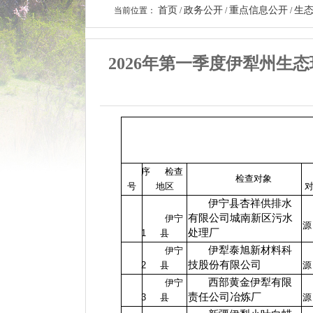
首页
政务公开
重点信息公开
生
当前位置：
/
/
/
2026年第一季度伊犁州生
序
检查
检查对象
号
地区
伊宁县杏祥供排水
有限公司城南新区污水
伊宁
源
处理厂
1
县
伊犁泰旭新材料科
伊宁
技股份有限公司
2
县
源
西部黄金伊犁有限
伊宁
责任公司冶炼厂
3
县
源