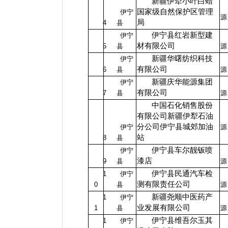
新疆伊犁小叶白蜡
国家级自然保护区管理
伊宁
源
局
4
县
伊宁县红岩新型建
伊宁
材有限公司
5
县
源
新疆华曙纺织科技
伊宁
有限公司
6
县
源
新疆庆华能源集团
伊宁
有限公司
7
县
源
中国石化销售股份
有限公司新疆伊犁石油
分公司伊宁县城郊加油
伊宁
源
站
8
县
伊宁县车尔靓钣喷
伊宁
漆店
9
县
源
伊宁县民通汽车检
1
伊宁
测有限责任公司
0
县
源
新疆尧顺中医药产
1
伊宁
业发展有限公司
1
县
源
伊宁县维吾尔玉其
1
伊宁