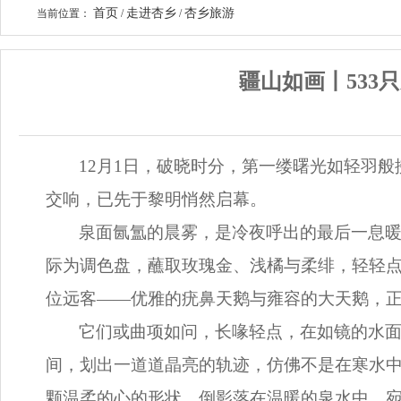
首页
走进杏乡
杏乡旅游
当前位置：
/
/
疆山如画丨533
12月1日，破晓时分，第一缕曙光如轻羽
交响，已先于黎明悄然启幕。
泉面氤氲的晨雾，是冷夜呼出的最后一息
际为调色盘，蘸取玫瑰金、浅橘与柔绯，轻轻点
位远客——优雅的疣鼻天鹅与雍容的大天鹅，
它们或曲项如问，长喙轻点，在如镜的水
间，划出一道道晶亮的轨迹，仿佛不是在寒水
颗温柔的心的形状，倒影落在温暖的泉水中，