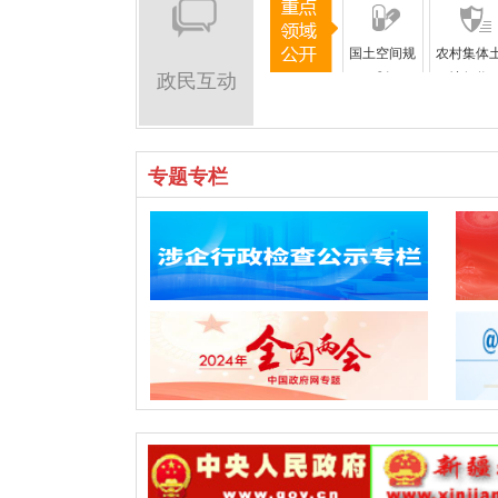
国土空间规
农村集体
政民互动
划
地征收
专题专栏
农村危房改
城市综合
造
法
就业
社会保险
义务教育
卫生健康