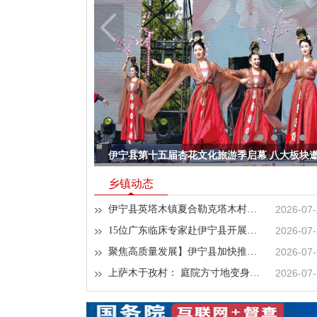
伊宁县第十五届杏花文化旅游季启幕 八大板块
【魅力伊宁·和美杏乡】雾凇里的天鹅泉
乡镇动态
2026-07
伊宁县英塔木镇夏合勒克塔木村依托新时代文明实践站开设暑期 “红领巾小课堂”
2026-07
15位广东临床专家赴伊宁县开展义诊活动
2026-07
聚焦高质量发展】伊宁县加快推进城乡饮水安全建设
2026-07
上萨木于孜村： 庭院方寸地变身增收园