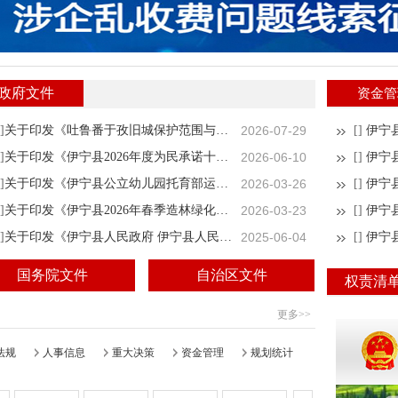
政府文件
资金管
]
关于印发《吐鲁番于孜旧城保护范围与建设控制地带（“两线”）划定方案》的通知
2026-07-29
[]
]
关于印发《伊宁县2026年度为民承诺十件惠民实事责任分解方案》的通知
2026-06-10
[]
]
关于印发《伊宁县公立幼儿园托育部运营实施方案》的通知
2026-03-26
[]
]
关于印发《伊宁县2026年春季造林绿化实施方案》的通知
2026-03-23
[]
]
关于印发《伊宁县人民政府 伊宁县人民法院行政复议与行政诉讼联席会议制度（试行）》的通知
2025-06-04
[]
伊宁县
国务院文件
自治区文件
权责清
更多>>
法规
人事信息
重大决策
资金管理
规划统计