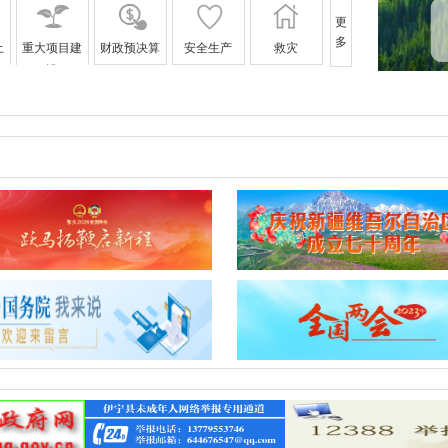
更
多
土
重大项目建
财政预决算
安全生产
救灾
设
税收管理
保障性住房
房屋征收与
补偿
执
生态环境
公共文化服
公共法律服
扶贫工作
务
务
食药安全
社会救助
养老服务
户籍管理
涉农补贴
政务五公开
县城水源地
基层政务公