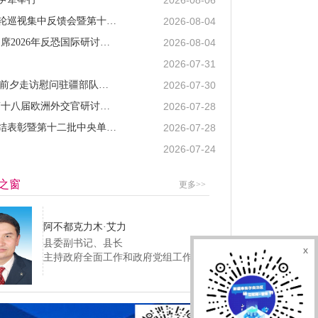
2026-08-04
陈小江在十届自治区党委第九轮巡视集中反馈会暨第十轮巡视动员部署会上强调 不断提高巡视的震慑力穿透力推动力 为建设社会主义现代化新疆提供坚强政治保障
2026-08-04
陈小江艾尔肯·吐尼亚孜会见出席2026年反恐国际研讨会中外嘉宾
2026-07-31
2026-07-30
陈小江艾尔肯·吐尼亚孜“八一”前夕走访慰问驻疆部队官兵和优抚对象
2026-07-28
陈小江艾尔肯·吐尼亚孜会见第十八届欧洲外交官研讨班一行
2026-07-28
第十一批中央单位援疆工作总结表彰暨第十二批中央单位援疆干部人才欢迎大会举行
2026-07-24
之窗
更多>>
阿不都克力木·艾力
县委副书记、县长
x
主持政府全面工作和政府党组工作