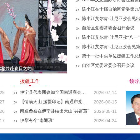
自治区党委常委会召开会议
自治区党委常委会召开会议
邀您共赴春日之约
援疆工作
领导
-29
2026-07-14
伊宁县代表团参加全国南通商会第十三次合作交流会议 携手共筑东西协作美好未来
-27
2026-06-15
【情满天山 援疆印记】南通市党政代表团赴伊宁县考察对口支援工作
-26
2026-05-11
南通桑蚕在伊宁县结出天山“共富茧”
-17
2026-04-24
伊犁有个“南通班”