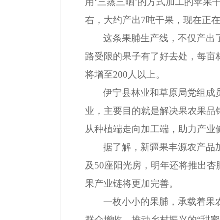
用‘三蒸三晒’的方式加工的苹果
右，大约产出7吨干果，现在正
这条果脯生产线，不仅产出
路受限的果子有了好去处，每亩
将增至200人以上。
伊宁县林业和草原局党组成
业，主要目的就是解决果农果品销
从种植端走向加工端，助力产业
据了解，新疆果丰源农产品
及50座阳光房，明年还将推出杏
果产业链将更加完善。
一枚小小的果脯，承载着果
群众增收、推动乡村振兴的“甜蜜