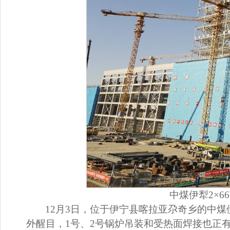
中煤伊犁2×
12月3日，位于伊宁县喀拉亚尕奇乡的中煤
外醒目，1号、2号锅炉吊装和受热面焊接也正