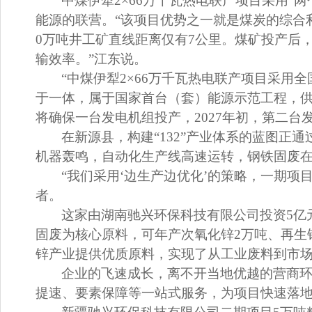
中煤伊犁2×66万千瓦热电联产项目采用“
能源的联营。“该项目优势之一就是煤炭的综合利
0万吨井工矿直线距离仅有7公里。煤矿投产后
输效率。”江东说。
“
中煤
伊犁2×66万千瓦热电联产项目采用
于一体，属于国家首台（套）能源示范工程，供电
将确保一台发电机组投产，2027年初，第二台
在新源县，构建“132”产业体系的蓝图
机器轰鸣，自动化生产线高速运转，钢铁固废在
“我们采用‘边生产边优化’的策略，一期项
者。
这家由湖南驰兴环保科技有限公司投资5亿
固废为核心原料，可年产次氧化锌2万吨、再生
锌产业提供优质原料，实现了从工业废料到市
企业的飞速成长，离不开当地优越的营商环
提速、要素保障等一站式服务，为项目快速落