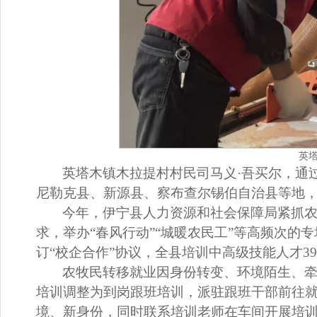
英
英塔木镇木拉提村村民司马义·吾买尔，通过
尼勒克县、新源县、察布查尔锡伯自治县等地，每
今年，伊宁县人力资源和社会保障局紧抓
求，举办“春风行动”“城暖农民工”等高频次的
订“校企合作”协议，全县培训中高级技能人才39
农牧民转移就业因身份转变、环境陌生、
培训调整为到岗跟班培训，派驻跟班干部前往
境、新身份，同时联系培训老师在车间开展培