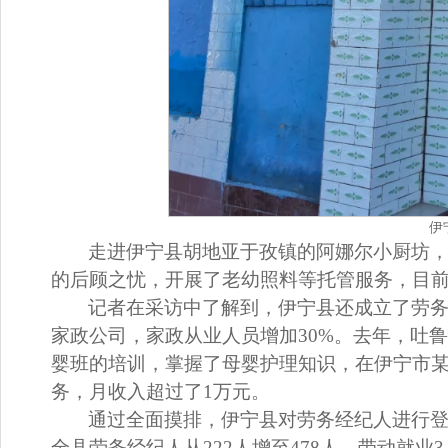
伊
走进伊宁县胡地亚于孜镇的阿娜尔小厨坊
的后顾之忧，开展了老幼照料等托管服务，目前
记者在采访中了解到，伊宁县还成立了劳务
家政公司，家政从业人员增加30%。去年，吐
婴班的培训，掌握了母婴护理知识，在伊宁市某
务，月收入超过了1万元。
通过全面摸排，伊宁县对劳务经纪人进行
全县劳务经纪人从222人增至478人，带动就业3.