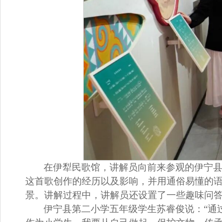
在
伊犁民歌馆
，
讲解员
向前来参观的伊宁
这首歌创作的经历以及影响，并
用通俗易懂的
景
。讲解过程中，
讲解员
还设置了一些
趣味问
伊宁县第二小学五年级学生苏睿俊说：“
通