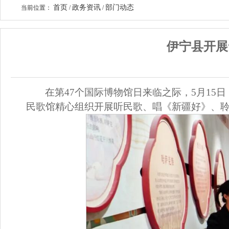
首页
政务资讯
部门动态
当前位置：
/
/
伊宁县开展
在
第
47个国际博物馆日
来临之际，
5月15日
民歌馆
精心
组织
开展
听民歌、唱《新疆好》、