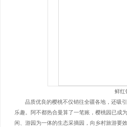
鲜红
品质优良的樱桃不仅销往全疆各地，还吸
乐趣。阿不都热合曼算了一笔账，樱桃园已成为
闲、游园为一体的生态采摘园，向乡村旅游要