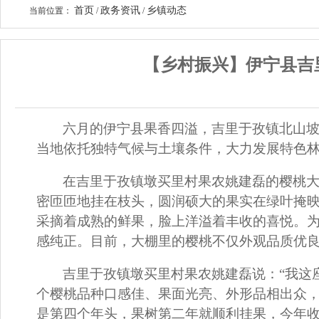
首页
政务资讯
乡镇动态
当前位置：
/
/
【乡村振兴】伊宁县吉
六月的伊宁县果香四溢，吉里于孜镇北山
当地依托独特气候与土壤条件，大力发展特色林
在吉里于孜镇墩买里村果农姚建磊的樱桃大
密匝匝地挂在枝头，圆润硕大的果实在绿叶掩
采摘着成熟的鲜果，脸上洋溢着丰收的喜悦。
感纯正。目前，大棚里的樱桃不仅外观品质优
吉里于孜镇墩买里村果农姚建磊说：“
我这
个樱桃品种口感佳、果面光亮、外形品相出众
是第四个年头，果树第二年就顺利挂果，今年收