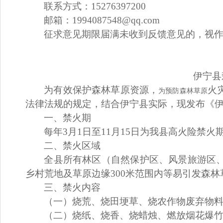
联系方式：
15276397200
邮箱：
1994087548@qq.com
征求意见期限届满未收到反馈意见的，视
伊宁县
为有效保护森林草原资源，
火
为预防森林草原
法律法规的规定，结合伊宁县实际，现发布《
一、禁火期
每年
3
月
1
日
至
11
月
15
日
为我县高火险禁火
二、禁火区域
全县所有林区（
自然保护区、风景旅游区
乡村荒地及草原边缘
3
00
米范围内
等易引发森林
三、禁火内容
（
一
）
烧荒、烧田埂草、烧农作物废弃物
（
二
）
烧纸、烧香、烧蜡烛、燃放烟花爆