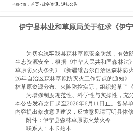
首页
政务资讯
通知公告
当前位置：
/
/
伊宁县林业和草原局关于征求《伊宁
为切实筑牢我县森林草原安全防线，有效
生态资源安全
，
根据《中华人民共和国森林法
草原防灭火条例》《新疆维吾尔自治区森林防
26
年自治区森林草原防灭火工作要点的通知》
林草原资源分布、火险防控实际，组织起草了
为增强制度规范性、科学性与实操性，充
本公告发布之日起至
2026
年
6
月
11
日止。各界
内容提出修改意见建议，反馈意见请写明具体
附
件：
伊宁
县森林草原
防火
禁火令
联系人：木卡热木