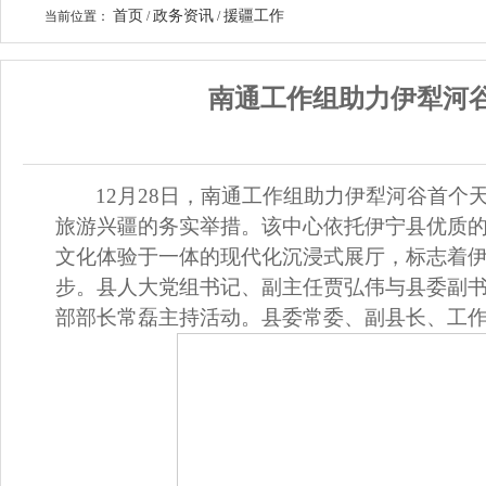
首页
政务资讯
援疆工作
当前位置：
/
/
南通工作组助力伊犁河
12月28日，
南通工作组助力伊犁河谷首个
旅游兴疆的务实举措。该中心依托伊宁县优质
文化体验于一体的现代化沉浸式展厅，标志着
步。县人大党组书记、副主任贾弘伟与县委副
部部长常磊主持活动。
县委常委、副县长、
工