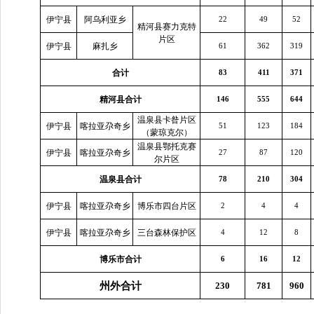
伊宁县
阿乌利亚乡
22
49
52
精河县赛力克特
片区
伊宁县
麻扎乡
61
362
319
合计
83
411
371
精河县合计
146
555
644
温泉县卡昝片区
伊宁县
喀拉亚尕奇乡
51
123
184
（蒙琼克尔）
温泉县鄂托克赛
伊宁县
喀拉亚尕奇乡
27
87
120
尔片区
温泉县合计
78
210
304
伊宁县
喀拉亚尕奇乡
博乐市四台片区
2
4
4
伊宁县
喀拉亚尕奇乡
三台森林保护区
4
12
8
博乐市合计
6
16
12
州外合计
230
781
960