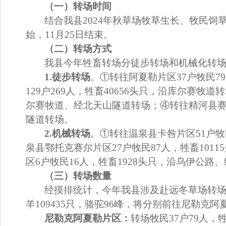
（一）转场时间
结合我县
2024
年秋草场牧草生长、牧民饲
始，
11
月
25
日结束。
（二）转场方式
我县今年牲畜转场分徒步转场和机械化转
1.
徒步转场
。
①
转往阿夏勒片区
37
户牧民
79
129
户
269
人，牲畜
40656
头只，沿库尔赛牧道转
尔赛牧道、经北天山隧道转场；
④
转往精河县
隧道转场。
2.
机械转场
。
①
转往温泉县卡咎片区
51
户牧
泉县鄂托克赛尔片区
27
户牧民
87
人，牲畜
10115
区
6
户牧民
16
人，牲畜
1928
头只，沿乌伊公路、
（三）转场数量
经摸排统计，今年我县涉及赴远冬
草场
转
羊
109435
只，骆驼
96
峰，将分别前往尼勒克阿
尼勒克阿夏勒片区：
转场牧民
37
户
79
人，