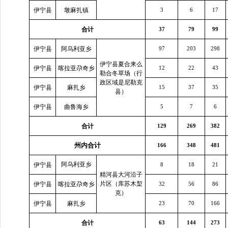
伊宁县
墩麻扎镇
3
6
17
合计
37
79
99
伊宁县
阿乌利亚乡
97
203
298
伊宁县夏合来么
伊宁县
喀拉亚尕奇乡
12
22
43
勒合冬草场（行
政区域是尼勒克
伊宁县
麻扎乡
15
37
35
县）
伊宁县
曲鲁海乡
5
7
6
合计
129
269
382
州内合计
166
348
481
阿乌利亚乡
伊宁县
8
18
21
精河县大河沿子
片区（库苏木栔
伊宁县
喀拉亚尕奇乡
32
56
86
克）
伊宁县
麻扎乡
23
70
166
合计
63
144
273