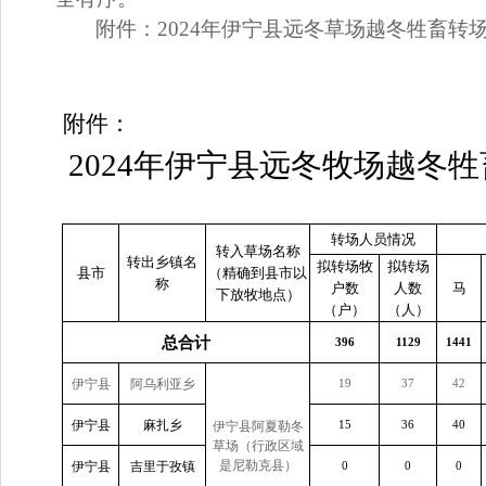
附件
：
2024
年伊宁县远冬草场越冬牲畜转
附件：
2024
年伊宁县远冬牧场越冬牲
转场人员情况
转入草场名称
转出乡镇名
拟转场牧
拟转场
县市
（精确到县市以
称
户数
人数
马
下放牧地点）
（户）
（人）
总合计
396
1129
1441
伊宁县
阿乌利亚乡
19
37
42
伊宁县
麻扎乡
伊宁县阿夏勒冬
15
36
40
草场（行政区域
是尼勒克县）
伊宁县
吉里于孜镇
0
0
0