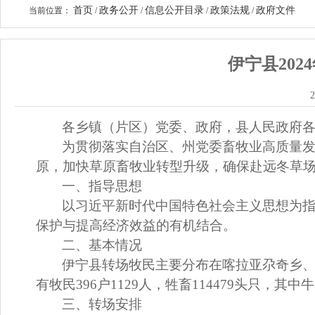
首页
政务公开
信息公开目录
政策法规
政府文件
当前位置：
/
/
/
/
伊宁县20
2
各乡镇（片区）党委、政府，县人民政府
为贯彻落实自治区、州党委畜牧业高质量
原，加快草原畜牧业转型升级，
确保赴远冬草
一、
指导思想
以习近平新时代中国特色社会主义思想为
保护与提高经济效益的有机结合。
二、
基本情况
伊宁县转场牧民主要分布在喀拉亚尕奇乡
有牧民
396
户
1129
人，牲畜
114479
头只，其中牛
三、转场安排