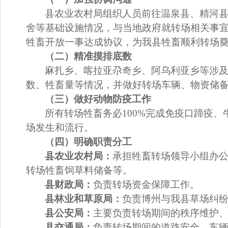
县农业农村局
组织人员前往温泉县、精河
舍等基础设施情况，与当地政府就转场相关事
牲畜开放一事达成协议，为我县牲畜顺利转场
（二）精准摸排底数
麻扎乡、喀拉亚尕奇乡、阿乌利亚乡等涉
数、牲畜量等情况，并做好转场车辆、物资储
（三）做好动物防疫工作
所有转场牲畜
务必
100%
完成免疫口蹄疫、
场发生和流行。
（四）明确职责分工
县
农业农村局：
承担牲畜转场领导小组办
转场牲畜饲草料储备等。
县
财政局：
负责转场资金保障
工作
。
县林业和草原
局：
负责博州与我县草场纠
县
公安局：
主要负责转场期间的秩序维护
县
交通局：
负责转场期间的道路安全、车