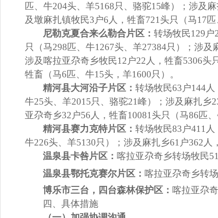
匹、牛
204
头、羊
5168
只、骆驼
15
峰）；涉及麻
及墩麻扎镇牧民
3
户
6
人，牲畜
721
头只（马
17
匹
尼勒克夏合来么勒合片区：
转场牧民
129
户
只（马
298
匹、牛
1267
头、羊
27384
只）；涉及
涉及喀拉亚尕奇乡牧民
12
户
22
人，牲畜
5306
头
牲畜（马
6
匹、牛
15
头，羊
1600
只）
。
精河县大河沿子片区：
转场牧民
63
户
144
人
牛
25
头、羊
2015
只、骆驼
21
峰）；涉及麻扎乡
2
亚尕奇乡
32
户
56
人，牲畜
10081
头只（马
86
匹、
精河县赛力克特片区：
转场牧民
83
户
411
人
牛
226
头、羊
5130
只）；涉及麻扎乡
61
户
362
人
温泉县卡咎片区：
喀拉亚尕奇乡转场牧民
5
温泉县鄂托克赛尔片区：
喀拉亚尕奇乡转
博乐市三台，四台森林保护区：
喀拉亚尕
四、
具体措施
（一）加强协调沟通