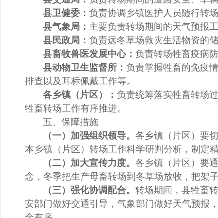
县
卫健委：
负责协调乡镇医护人员随行转
县
气象局：
主要负责转场期间的天气预报
县
民政局：
负责远冬草场救灾生活物资的
县
畜牧兽医发展中心：
负责转场牲畜疫病
县
动物卫生监督所：
负责掌握牲畜的免疫
排查以及耳标佩戴工作等。
各乡镇（片区）：
负责统筹落实牲畜转场
牲畜转场工作有序推进。
五、保障措施
（一）加强组织领导。
各乡镇（片区）要
本乡镇（片区）转场工作科学研判分析，制定
（二
）
加大宣传力度。
各乡镇（片区）
要
念，冬季把生产母畜转场到冬草场放牧，把架
（三）强化协调配合。
转场期间，县牲畜
安部门做好交通引导，气象部门做好天气预报
全有序。