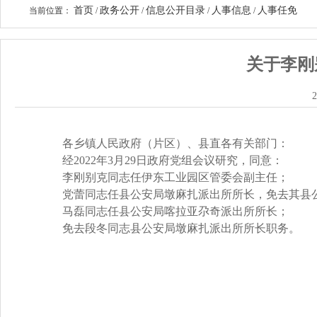
首页
政务公开
信息公开目录
人事信息
人事任免
当前位置：
/
/
/
/
关于李刚
2
各乡镇人民政府（片区）、县直各有关部门
：
经
2022年3月29日政府党组会议研究，同意：
李刚别克同志任伊东工业园区管委会副主任
；
党蕾同志任县公安局墩麻扎派出所所长，免去其县
马磊同志任
县公安局喀拉亚尕奇派出所所长
；
免去段冬同志县公安局
墩麻扎派出所所长职务。