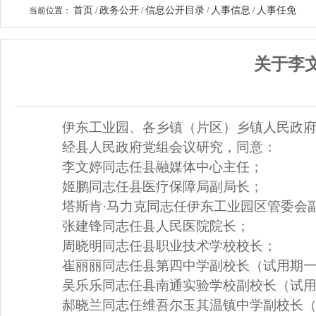
首页
政务公开
信息公开目录
人事信息
人事任免
当前位置：
/
/
/
/
关于李
伊东工业园、
各乡镇（片区）
乡镇人民政
经县人民政府党组会议研究，同意：
李文婷
同志任
县
融媒体中心主任
；
姬鹏
同志任县
医疗保障局副局长
；
塔斯肯
·马力克
同志任
伊东工业园区管委会
张建锋
同志任县
人民医院院长
；
周晓明同志
任县
职业技术学校校长
；
崔丽丽同志任县第四中学副校长（试用期
吴乐乐同志任县南通实验学校副校长
（
试
郝晓兰
同志任
维吾尔玉其温镇中学副校长