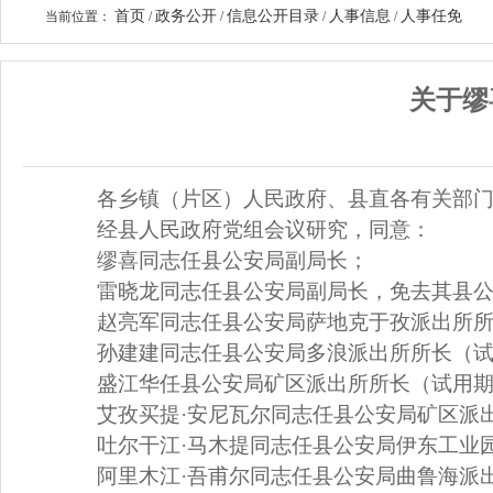
首页
政务公开
信息公开目录
人事信息
人事任免
当前位置：
/
/
/
/
关于缪
各乡镇（片区）人民政府、县直各有关部
经县人民政府党组会议研究，同意：
缪喜
同志任
县
公安局副局长
；
雷晓龙
同志任县
公安局副局长，免去其县
赵亮军
同志任县
公安局萨地克于孜派出所
孙建建同志任县公安局多浪派出所所长
（
盛江华任县公安局矿区派出所所长
（
试用
艾孜买提
·
安尼瓦尔同志任县公安局矿区派
吐尔干江
·
马木提同志任县公安局伊东工业
阿里木江
·
吾甫尔同志任县公安局曲鲁海派