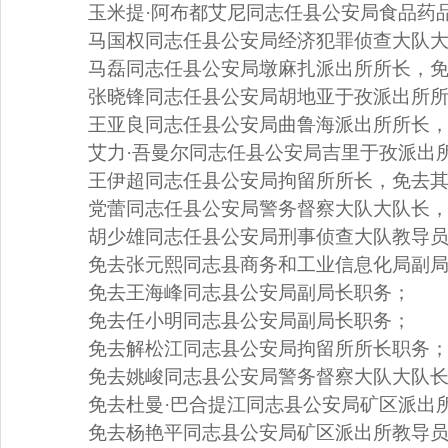
玉米提
·
阿布都艾尼同志任县公安局食品药
马国权同志任县公安局经济犯罪侦查大队
马磊同志任县公安局墩麻扎派出所所长
，
张晓锋同志任县公安局胡地亚于孜派出所
王亚良同志任县公安局曲鲁海派出所所长
艾力
·
吾曼尔同志任县公安局吉里于孜派出
王伊超同志任县公安局拘留所所长，免去
党蕾同志任县公安局警务督察大队大队长
胡少雄同志任县公安局刑事侦查大队教导
免去张元熙同志县商务和工业信息化局副
免去王海峰同志县公安局副局长职务
；
免去任小明同志县公安局副局长职务
；
免去解松江同志县公安局拘留所所长职务
免去姚峻同志县公安局警务督察大队大队
免去杜曼
·
巴合提江同志县公安局矿区派出
免去杨艳平同志县公安局矿区派出所教导