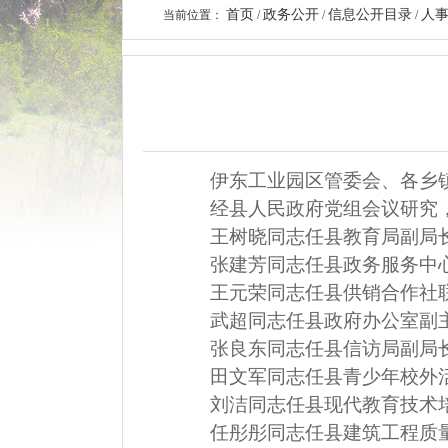
首页
政务公开
信息公开目录
人
当前位置：
/
/
/
伊东工业园区管委会、
各乡
经
县人民政府党组会议研究
王树晓同志任县教育局副局
张建芳同志任县政务服务中
王元荣同志任县供销合作社
武超同志任县政府办公室副
张良东同志任县信访局副局
田文军同志任县青少年校外
刘洁同志任县现代教育技术
任彤彤同志任县建筑工程质