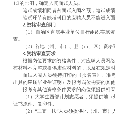
1
:
3
的
比例，确定入闱面试人员。
笔试成绩相同者占面试入闱名额，笔试成
笔试环节
有缺考科目的
应聘人员
不能进入
2
.资格审查部门
（
1）自治区直属事业单位自行组织实施
查。
（
2）各地（州、市）、县（市、区）资格
3
.资格审查
要求
根据
岗位
要求的资格条件，对
应聘人员
网
核材料不完整或提供虚假材料的，以及在规定
面试
入闱
人员须持
打印
的《报名表》、准
出具的应届毕业生证明）及报考
岗位
需要的其
报考有
其他
资格条件要求的
岗位
须提供相
（
1）大学生西部计划志愿者，须提供地（
证书原件、复印件。
（
2）“三支一扶”人员须提供地（州、市）