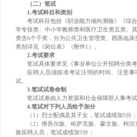
（二）笔试
1.考试科目和类别
考试科目包括《职业能力倾向测验》《综
学专技类、中小学教师类和医疗卫生类五类。
类含6个子类，分为公共卫生管理类、西医临床
类别详见
《岗位表》
（附件
1）
。
2
.考试要求
笔试
具体要求见《事业单位公开招聘分类
应聘人员
须按准考证注明的时间
、
注意事
试。
3.
笔试试卷命制
笔试试卷
由人力资源和社会保障部人事考
4
.笔试对下列人员给予加分
（
1
）烈士配偶及其子女，笔试成绩加
5分
（
2
）维吾尔族、哈萨克族、蒙古族、柯尔
族应聘人员，笔试成绩加
5分；