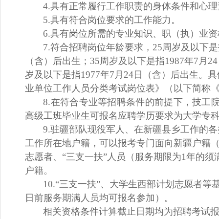
4.
具有正常履行
工作
职责的身体条件和心理
5.具有符合岗位要求的工作能力。
6.
具有岗位所需的专业知识、
职（
执
）
业资
7.符合招聘岗位年龄要求，25周岁及以下是指
（含）后出生；35周岁及以下是指1987年7月
岁及以下是指1977年7月24日（含）后出生。
具
业单位工作人员分类考试岗位表》（以下简称《
8.
在符合专业等招聘条件的前提下，技工
高级工班毕业生可报名应聘学历要求为大学专
9.
驻疆部队现役军人、在新疆
县乡
工作的各
工作所在地户籍，
可以
报考专门面向新疆户籍
志愿者、
“三支一扶”人员（服务期限为1年的须
户籍。
10.“三支一扶”、大学生西部计划志愿者等
日前
服务期
满人员均可报名参加
）。
相关资格条件计算截止日期均为
招聘考试