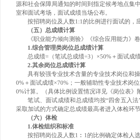
源和社会保障局
通知的时间到指定候考地点集
室和面试考场
，
面试成绩当场公布。
按招聘岗位及人数
1:1的比例进行面试的
（五）总成绩计算
《职业能力倾向测验》《综合应用能力》
1.
综合管理类
岗位总成绩计算
总成绩
=（笔试总成绩÷
3
）
×
5
0%＋面试成绩
2.其余
岗位总成绩计算
具有较强专业技术含量的专业技术岗位和
0%＋面试成绩×
7
0%
；一般辅助性专业技术岗位
0%
计算
。
（具体比例设置情况详见《岗位表》
笔试、面试成绩和总成绩均按
“四舍五入法
采取加试的方式确定总成绩最高者进入体检环
（
六
）体检
1.体检组织和标准
按招聘岗位及人数
1︰1的比例确定体检人