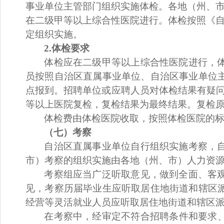
事业单位主管部门组织实施体检。各地（州、
在二级甲等以上综合性医院进行
。
体检按照《
定组织实施。
2.体检要求
体检应在二级甲等以上综合性医院进行，
员按照
自治区直属事业单位
、
自治区
事业单位
点报到。
招聘
单位或
应聘人员
对体检结果有疑
等以上医院复检，复检结果为最终结果。复检原
体检费由体检医院收取，按照体检医院的
（
七
）考察
自治区直属事业单位自行组织实施考察，
市）考察的组织实施由各地（州、市）
人力资
考察组应当广泛听取意见，做到全面、客
见，考察历届毕业生应听取居住地街道和辖区
经营等灵活就业人员应听取居住地街道和辖区
在考察中，经审定不符合
招聘
条件和要求