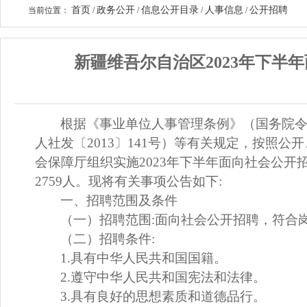
首页
政务公开
信息公开目录
人事信息
公开招聘
当前位置：
/
/
/
/
新疆维吾尔自治区2023年下
根据《事业单位人事管理条例》（国务院
人社发〔
2013〕141号）
等
有关规定
，按照公开
会保障厅
组织实施
2
02
3年
下半年面向社会公开
2759人
。现将有关事项公告如下
:
一、
招聘范围
及
条件
（一）招聘范围
:面向社会公开招聘，符合
（二）招聘条件
:
1
.
具有中华人民共和国国籍。
2.
遵守中华人民共和国宪法和法律。
3.
具
有良好的
思想
素
质和道德品行。