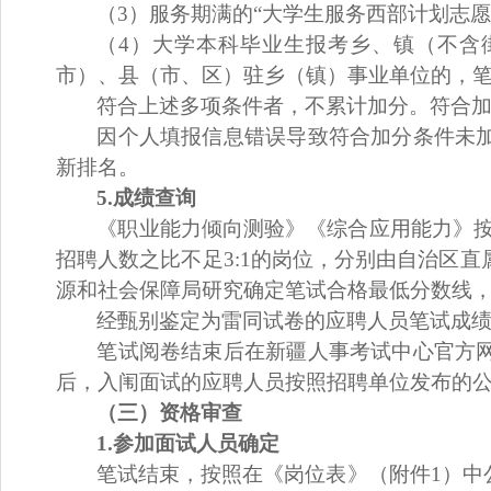
（
3
）服务期满的
“大学生服务西部计划志愿
（
4
）大学本科毕业生报考乡、镇（不含
市）、县（市、区）驻乡（镇）事业单位的，
符合上述多项条件者，不累计加分。符合
因个人填报信息错误导致符合加分条件未
新排名。
5.
成绩查询
《职业能力倾向测验》《综合应用能力》
招聘人数之比不足
3:1的岗位，分别由自治区
源和社会保障局研究确定
笔试合格最低分数线
经甄别鉴定为雷同试卷的
应聘人员
笔试成
笔试阅卷结束后在新疆人事考试中心官方
后，
入闱
面试的
应聘人员
按照
招聘单位
发布的
（三）资格审查
1.参加面试
人员
确定
笔试结束，
按照在《岗位表》（附件
1）
中