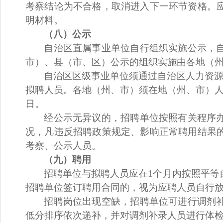
考察结论为不合格，取消进入下一环节资格。
明材料。
（
八
）公示
自治区直属事业单位自行组织实施公示，
市）、县（市、区）公示的组织实施由各地（
自治区区级事业单位须通过自治区
人力资
拟聘人员。各地（州、市）须在地（州、市）
日。
经公示无异议的，招聘单位按照有关程序
况，凡违反招聘政策规定、影响正常聘用结果
考察、公示人员。
（
九
）
聘用
招聘单位与拟聘人员应在
1个月内按照平等
招聘单位签订聘用合同的，视为应聘人员自行
招聘岗位出现空缺，招聘单位可进行调剂
低分排序依次递补，并对调剂补录人员进行体