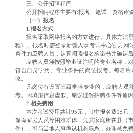
三
、
公开招聘
程序
公开招聘
程序主要有
:
报名、笔试、资格审
（一）报名
1
.
报名方式
报名采取网络报名的方式进行。具体方法
程》
。报名时需登录新疆人事考试中心官方网
条件的应聘人员，认真阅读报名承诺书并确认
应聘人员
须按照毕业证注明的专业名称，
符合自身学历、专业条件的
岗
位报考。每名
应
改。
凡
岗
位有设置
三级学科
专业的，
应聘人员
考。因填报信息虚假、错误理解
招聘条件
等原
2
.
相关费用
本次考试费用共计
95元，其中
报名费
15元
保障家庭人员等困难群体，凭其家庭所在县（
件），可与当地
人事
考试机构联系，办理减免