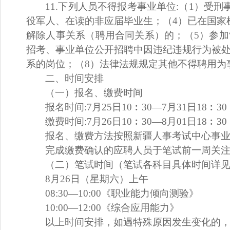
11.
下列人员不得报考事业单位
:
（
1
）
受刑
役军人、在读的非应届毕业生
；
（
4
）
已在国家
解除人事关系（聘用合同关系）的；
（
5
）
参加
招考
、
事业单位公开招聘
中因违纪违规行为被
系的岗位；（
8
）
法律法规规
定其他不得聘用为
二
、时间安排
（一）报名、缴费时间
报名时间
:
7
月
25
日
10︰
3
0—
7
月
31
日
18︰
3
0
缴费时间
:
7
月
26
日
10︰
3
0—
8
月
01
日
18︰
30
报名、缴费方法按照新疆人事考试中心
事
完成缴费确认的
应聘
人员于笔试前一周关
（二）笔试时间（笔试
各科目
具体时间
详
8
月
26
日
（星期六）上午
08:30—10:00
《
职业能力倾向测验
》
10:00—12:00《综合应用能力》
以上时间安排，如遇特殊原因发生变化的