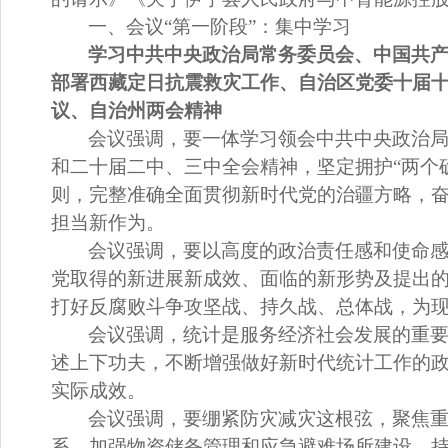
一、会议
“
第一阶段
”
：集中学习
学习中共中央政治局常务委员会、中国共
部署西藏定日抗震救灾工作、自治区党委十届
议、自治州两会精神
会议
强调
，
要一体学习领会中共中央政治
和二十届二中、三中全会精神，坚定拥护
“两个
则，完整准确全面贯彻新时代党的治疆方略，
担当新作为。
会议
强调
，
要以高度的政治责任感和使命
党取得的新进展新成效、面临的新形势及提出
打好反腐败斗争攻坚战、持久战、总体战，为
会议
强调
，
统计是服务经济社会发展的重
述上下功夫，不断增强做好新时代统计工作的
实际成效。
会议强调，
要绷紧防灾减灾这根弦，聚焦
系，加强物资储备管理和应急避难场所建设，