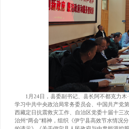
1
月
24
日，县委副书记、县长
阿不都克力木
·
学习
中共中央政治局常务委员会
、
中国共产党
西藏定日抗震救灾工作、自治区党委十届十三
治州“两会”
精神，
组织《伊宁县高效节水情况分
的请示
》《
关于伊宁县人民政府与中胄能源控