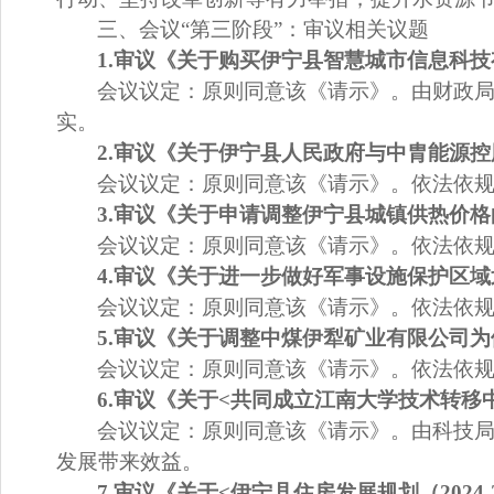
三、会议
“
第三阶段
”
：审议相关议题
1.
审议《
关于购买伊宁县智慧城市信息科技
会议议定：
原则同意该《请示》。
由财政
实。
2.
审
议《
关于伊宁县人民政府与中胄能源控
会议议定：
原则同意该《请示》。
依法依
3.
审议《
关于
申请调整伊宁县城镇供热价格
会议议定：
原则同意该
《请示》。
依法依
4.
审
议《
关于
进一步做好军事设施保护区域
会议议定：
原则同意该《请示》。
依法依
5.
审议《
关于调整中煤伊犁矿业有限公司为
会议议定：
原则同意该
《请示》。
依法依
6
.
审议《
关于
<
共同成立江南大学技术转移
会议议定：
原则同意该《请示》。
由科技
发展带来效益
。
7
.
审议《
关于
<
伊宁县住房发展规划（
2024-