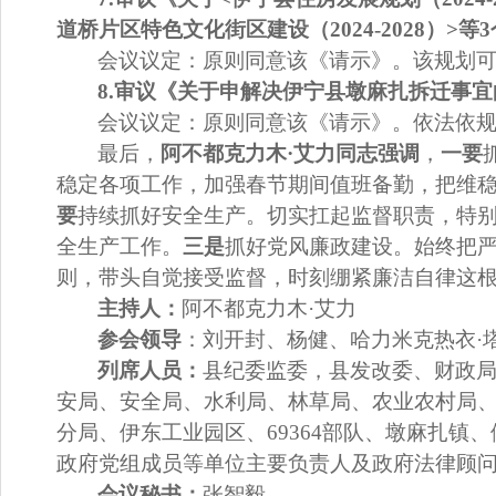
道桥片区特色文化街区建设（
2024-2028
）
>
等
3
会议议定：
原则同意该《请示》。
该规划
8
.
审议《关于申
解决伊宁县墩麻扎拆迁事宜
会议议定：
原则同意该《请示》。
依法依
最后，
阿不都克力木
·艾力同志强调
，
一要
稳定各项工作，加强春节期间值班备勤，把维
要
持续抓好安全生产。切实扛起监督职责，特
全生产工作。
三是
抓好党风廉政建设。始终把
则，带头自觉接受监督，时刻绷紧廉洁自律这
主
持
人：
阿不都克力木
·
艾力
参会领导
：
刘开封、杨健、
哈力米克热衣
·
列席人员：
县纪委监委，县发改委、财政
安局、
安全局、
水利局、林草局、农业农村局
分局、伊东工业园区、
69364
部队、墩麻扎镇
、
政府党组成员等单位主要负责人及政府法律顾
会议秘书：
张智毅