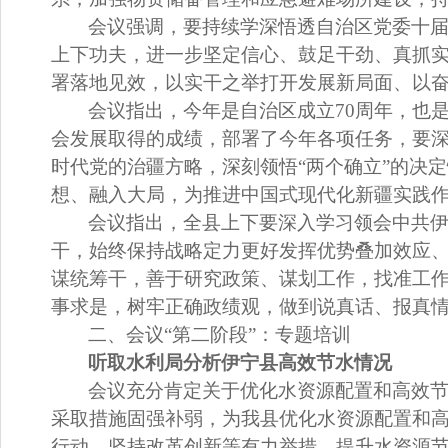
会议强调，
要持续学深悟透自治区党委十
上下功夫，进一步坚定信心、鼓足干劲、真抓
署落地见效，以实干之举打开发展新局面、以
会议指出，
今年是自治区成立
70周年，也
会发展取得的成绩，部署了今年各项任务，要
时代党的治疆方略，深刻领悟“两个确立”的决定
想、融入大局，为推进中国式现代化新疆实践
会议指出，
全县上下要深入学习领会中共
干，始终保持战略定力更好发挥优势叠加效应
谋统筹干，善于研究政策、谋划工作，找准工
事求是，树牢正确政绩观，做到说真话、报真
二、会议
“
第二阶段
”
：
专题培训
听取
水利局分析伊宁县高效节水情况
会议充分肯定关于优化水资源配置和高效
采取措施固强补弱，为我县优化水资源配置和
行动、坚持改革创新等有力举措，提升水资源