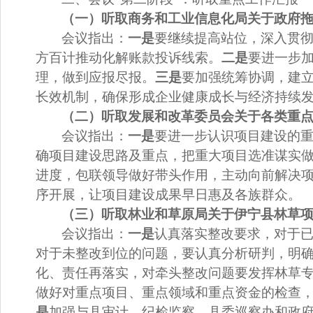
（一）
听取
商务和工业信息化局关于政府
会议指出：
一是
要继续提高站位，深入贯
方百计推动化解账款投诉线索。
二是
要进一步
理，做到应报尽报。
三是
要加强统筹协调，建
长效机制，确保形成企业健康成长与经济持续
（二）听取发展和改革委员会关于各类重
会议指出：
一是
要进一步认识项目建设的
确项目建设思路及重点，把重大项目选准谋实
进度，包联领导做好带头作用，主动向前解决
序开展，让项目建设成果早日惠及各族群众。
（三）听取林业和草原局关于伊宁县林草
会议指出：
一是
认真落实整改要求，对于
对于未整改到位的问题，要认真分析研判，明
化、责任再落实，对牵头整改问题要发挥林草
做好对重点项目、重点领域和重点资金的检查
是
加强与县审计、纪检监察、县委巡察办和政