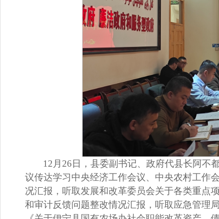
12
月
26
日，县委副书记、政府代县长
阿不
议传达学习中央经济工作会议、中央农村工作
况汇报，听取发展和改革委员会关于各类重点
和审计反馈问题整改情况汇报，听取应急管理
《
关于伊宁县国有农场办社会职能改革资产、