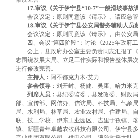
1
7.
审议《
关于伊宁县
“10·7”
一般滑坡事故
会议议定：
原则同意该《请示》。请应急
1
8.
审议《
关于伊宁县公安局警务辅助人员
会议议定：
原则同意该《请示》。由公安
四、会议
“
第四阶段
”
：讨论《
2025
年政府
会上，县政府办公室主要负责同志汇报了
志围绕发展大局、立足工作实际和报告整体层
进行修改完善。
主
持
人：
阿不都克力木
·
艾力
参会领导
：
刘开封、杨健、吴康、
哈力米
列席人员
：
县纪委监委，县发改委、财政
部、宣传部、网信办、信访局、科技局、气象
局、水利局、林草局、农业农村局、住建局、
联、技工学校、伊东工业园区、吉里于孜镇、
镇、新疆青年卓越农牧科技有限公司、伊宁县
产业集团有限公司、供电公司、消防救援大队