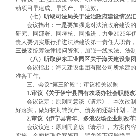
动项目早建成、早投产、早达效。
（七）听取司法局关于法治政府建设情况
会议指出：
一是
要加强党对
法治
政府建设
研究、同部署、同考核、同推进，力争
2025
年
责人要切实履行推进法治建设第一责任人职责
三是
要统筹法律顾问资源，加强一线执法、法
（八）听取伊东工业园区关于海天建设集
会议指出：
海天建设集团有限公司所承建
准备工作。
三、会议
“
第三阶段
”
：审议相关议题
1.
审议《
关于伊宁县国有农场办社会职能改
会议议定：
原则同意该《请示》。本次改
好落实，做好被划转资产、债务的还款计划，
2.
审
议《伊宁县青年、多浪农场企业制改革
会议议定：
原则同意该《请示》。方案内
实施，全面梳理档案资料，避免留下问题隐患