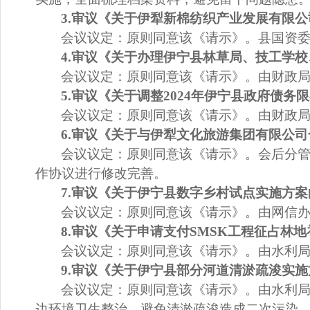
3.
审议《
关于伊犁新棉纺织产业发展有限公
会议议定：
原则同意该
《请示》。
县
国资
4.
审议《
关于办理伊宁县林草局、技工学校
会议议定：
原则同意该《请示》。由财政
5.
审议《
关于调整
2024
年伊宁县政府债务限
会议议定：
原则同意该
《请示》。
由财政
6
.
审议《
关于与伊犁文化旅游集团有限公司
会议议定：
原则同意该《请示》。会后
分
作协议进行修改完善。
7
.
审议《
关于伊宁县数字乡村试点实施方案
会议议定：
原则同意该《请示》。由网信
8
.
审议《关于申请支付
SMSK
工程征占林地
会议议定：
原则同意该《请示》。由水利
9
.
审议《
关于伊宁县部分河道清淤疏浚实施
会议议定：
原则同意该《请示》。由水利
边环境卫生整治，避免清淤疏浚造成二次污染