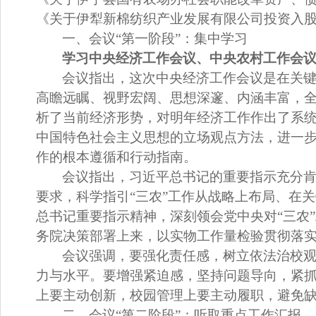
《关于伊犁新棉纺织产业发展有限公司投资入
一、会议
“
第一阶段
”
：集中学习
学习
中央经济工作会议、中央农村工作会
会议指出，
这次中央经济工作会议是在关
高瞻远瞩、视野宏阔、思想深邃、内涵丰富，
析了当前经济形势，对明年经济工作作出了系
中国特色社会主义思想的立场观点方法，进一
作的根本遵循和行动指南。
会议指出，
习近平总书记的重要指示充分
要求，科学指引
“
三农
”
工作从战略上布局、在关
总书记重要指示精神，深刻领会党中央对
“
三农
”
务院决策部署上来，以实物工作量检验贯彻落
会议强调，
要强化责任感，树立依法治校
力与水平。要增强紧迫感，坚持问题导向，紧
上要主动创新，校园管理上要主动履职，避免
二、会议
“
第二阶段
”
：听取重点工作汇报