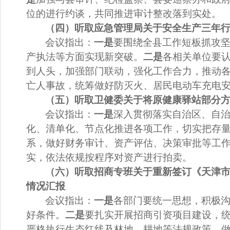
位的进行约谈，共同推进审计整改落到实处。
（四）听取应急管理局关于安全生产三年
会议指出：
一是
要围绕全县工作短板抓攻
产执法等方面实现新突破。
二是
各相关单位要
到人头，加强部门联动，强化工作合力，推动
亡人事故，统筹做好防灭火、居民电动车充电
（五）听取卫健委关于将原健康驿站部分
会议指出：
一是
深入贯彻落实自治区、自
化、清单化、节点化推进各项工作，切实把存
系，做好财务审计、资产评估、决策审批等工
实，依法依规按程序对资产进行拍卖。
（六）听取招商专班关于重新签订《天津
情况汇报
会议指出：
一是
各部门要统一思想，积极
好条件。
二是
要扎实开展招商引资项目建设，
严格执行生态红线及林地、耕地等法规政策，