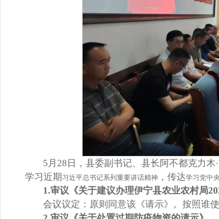
5
月
2
8
日，县委副书记、县长
阿不都克力木
·
学习近期
，传达
习近平总书记系列重要讲话精神
学习党中
1.
审议《关于建议办理伊宁县农业农村局
20
会议议定：
原则同意该《请示》。
按照谁
2.
审
议
《关于处置过期防疫物资的请示》