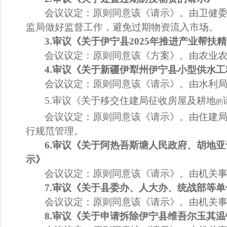
会
议议定：
原则
同意
该
《请示》。
由卫健
监局做好监督工作，避免过期物资流入市场。
3.
审议《
关于伊宁县
2025
年推进产业帮扶精
会议议定：
原则同意该
《
方案
》。
由农业
4.
审议《
关于新疆伊犁州伊宁县小型供水工
会议议定：
原则同意该
《请示》。
由水利
5.审议《关于移交住建局征收房屋及耕地
的
会议议定：
原则同意该
《请示》。
由住建
行规范管理。
6.
审议《关于
阿热吾斯塘人民政府、胡地亚
示》
会议议定：
原则同意该
《请示》。
由机关
7.
审议《关于
县委办、人大办、统战部等单
会议议定：
原则同意该
《请示》。
由机关
8.
审议《关于
申请拆除伊宁县维吾尔玉其温