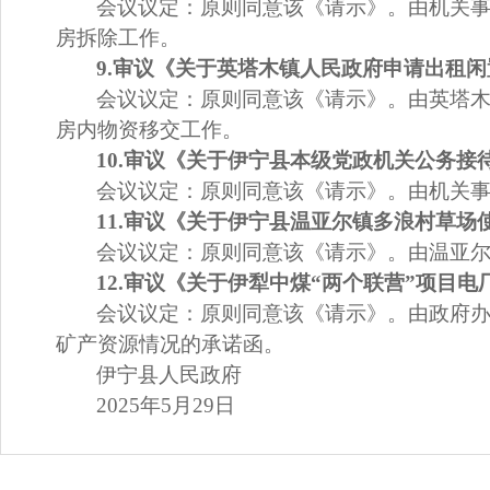
会议议定：
原则同意该《请示》。
由机关
房拆除工作。
9.
审议《关于
英塔木镇人民政府申请出租闲
会议议定：
原则同意该
《请示》。
由英塔
房内物资移交工作。
10.
审议《关于
伊宁县本级党政机关公务接
会议议定：
原则同意该
《请示》。
由机关
11.
审议《关于
伊宁县温亚尔镇多浪村草场
会议议定：
原则同意该
《请示》。
由温亚
12.
审议《关于伊犁中煤“两个联营”项目电
会议议定：
原则同意该
《请示》。
由政府
矿产资源情况的承诺函。
伊宁县人民政府
202
5
年
5
月
29
日