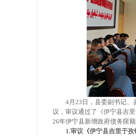
4
月
23
日，县委
副书记
、
议，审议
通过了
《伊宁县吉里
26
年伊宁县新增政府债务限额
1.
审议《伊宁县吉里于孜