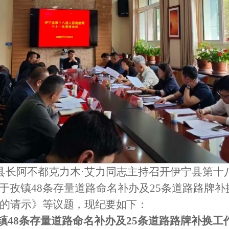
县长
阿不都克力木
·艾力
同志主持召开伊宁县第十
于孜镇
48
条存量道路命名补办及
25
条道路路牌补
的请示
》
等议题
，现纪要如下：
镇
48
条存量道路命名补办及
25
条道路路牌补换工