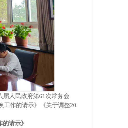
八届人民政府第
61
次常务会
换工作的请示》《
关于调整
20
作的请示》