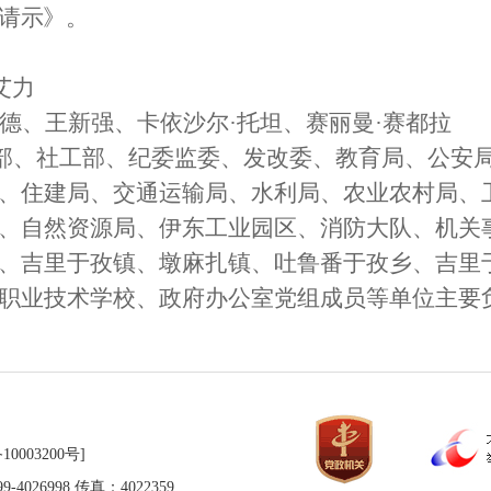
请示》。
艾力
德、王新强、卡依沙尔
·托坦、赛丽曼·赛都拉
部、社工部、纪委监委、发改委、教育局、
公安
、住建局、交通
运输
局、水利局、
农业农村局、
、
自然资源局、伊东工业园区、消防大队、机关
、
吉里于孜镇、墩麻扎镇
、吐鲁番于孜乡、吉里
职业技术
学校、
政府
办公室
党组成员等单位主要
10003200号]
026998 传真：4022359