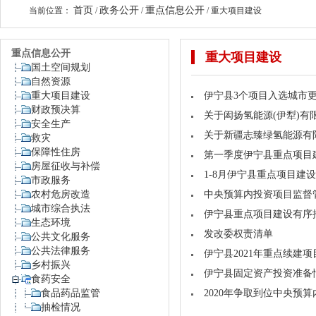
首页
政务公开
重点信息公开
当前位置：
/
/
/
重大项目建设
重点信息公开
重大项目建设
国土空间规划
自然资源
重大项目建设
伊宁县3个项目入选城市更
财政预决算
关于闳扬氢能源(伊犁)有
安全生产
关于新疆志臻绿氢能源有
救灾
保障性住房
第一季度伊宁县重点项目
房屋征收与补偿
1-8月伊宁县重点项目建
市政服务
农村危房改造
中央预算内投资项目监督
城市综合执法
伊宁县重点项目建设有序
生态环境
发改委权责清单
公共文化服务
公共法律服务
伊宁县2021年重点续建项
乡村振兴
伊宁县固定资产投资准备
食药安全
食品药品监管
2020年争取到位中央预
抽检情况