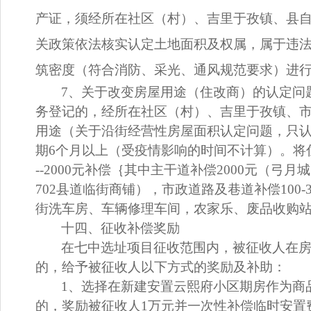
产证，须经所在社区（村）、吉里于孜镇、县
关政策依法核实认定土地面积及权属，属于违法
筑密度（符合消防、采光、通风规范要求）进
7、
关于改变房屋用途（住改商）的认定问
务登记的，经
所在社区（村）、吉里于孜镇、
用途（关于沿街经营性房屋面
积认定问题，只
期
6个月以上
（
受疫情影响的时间不计算
）。将
--
2000
元补偿
｛
其中主干道补偿
2000
元
（
弓月城
702县道临街商铺）
，
市政道路及
巷道补偿
100-
街洗车房、车辆修理车间，农家乐、废品收购
十
四
、征收补偿奖励
在
七中选址项目征收
范围内，被征收人在
的，给予被征收人以下方式的奖励及补助
：
1、
选择在新建安置
云熙府
小区期房作为
商
的，奖励
被
征收人
1
万
元
并一次性
补偿
临时安置