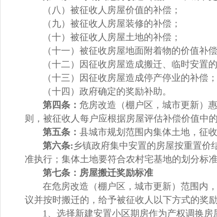
（八）
被征收人房屋价值的补偿；
（九）
被征收人房屋装修的补偿；
（十）
被征收人房屋土地的补偿；
（十一）
被征收房屋地面附着物的价值补
（十二）
因征收房屋造成搬迁、临时安置
（十三）
因征收房屋造成停产停业的补偿
（十四）
政府确定的奖励补助。
第四条：
危房改造（棚户区
，城市更新
）
则，被征收人每户应根据房屋评估
补偿
价值
中
第五条：
县城市规划范围内集体土地，征
第六条
:
乡镇政府集中安置的房屋按重置价
准执行；集体土地要符合农村宅基地的划分标
第七条：房屋搬迁奖励标准
在危房改造（棚户区
，城市更新
）范围内
议并按时搬迁的，给予被征收人以下方式的奖
1、选择
新建安置小区期房
作为产权调换房