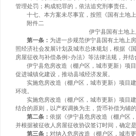
管理处罚；构成犯罪的，依法追究刑事责任。
十
七
、本方案未尽事宜，按照《国有土地
附件二
伊宁县国有土地上
第一条：
为进一步规范伊宁县国有土地上
照经济社会发展计划及城市总体规划，根据《
房屋征收与补偿条例>办法》等法律法规，并结
伊宁县危房改造（棚户区
，城市更新
）项
促进城镇化建设，推动县域经济发展。
实施危房改造（棚户区
，城市更新
）项目
环境。
实施危房改造（棚户区
，城市更新
）项目
结合的原则
，
以
产权调换
为主，货币补偿为辅
第二条：
依据
《
伊宁县危房改造（棚户区
并根据被征收人房屋征收
协议签订时间，确定
第三条：
对纳入危房改造（棚户区
，城市