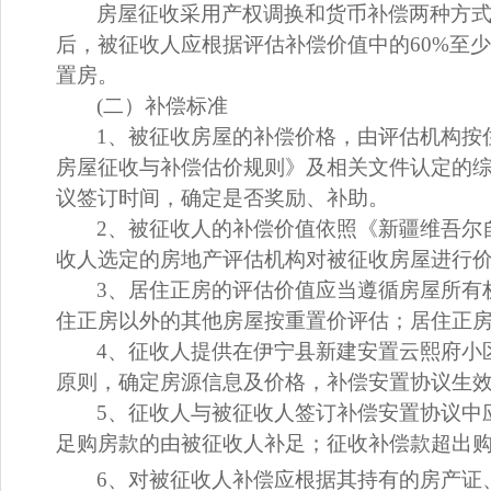
房屋征收采用
产权调换
和货币补偿两种方
后，被征收人应根据评估
补偿
价值
中的
60%
至少
置房。
(二）
补偿标准
1、被征收房屋的补偿价格，由评估机构按
房屋征收与补偿估价规则》及相关文件认定
的
议签订时间，确定
是否奖励、补助。
2、被征收人的补偿价值
依照《新疆维吾尔
收人选定的房地产评估机构对被征收房屋进行
3、
居住正房的评估价值应当遵循房屋所有
住正房以外的其他房屋按重置价评估；居住正
4
、征收人提供在
伊宁县新建安置
云熙府
小
原则，确定房源信息及价格，补偿安置协议生
5、
征收人与被征收人签订补偿安置协议中
足购房款的由被征收人补足；征收补偿款超出
6、对被征收人补偿应根据其持有的房产证