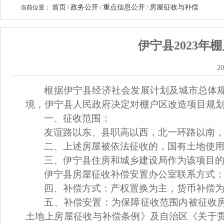
首页
政务公开
重点信息公开
房屋征收与补偿
当前位置：
/
/
/
伊宁县2023
20
根据伊宁县经济社会发展计划及城市总体
境，伊宁县人民政府决定对
棚户区改造
项目
规
一、
征收范围：
友谊路以东、县职高以西
，北一环路以南
二、上述房屋被依法征收的，国有土地使
三、
伊宁县住房和城
乡
建设局作为该项目
伊宁县房屋征收补偿安置办公室
联系方式
四、补偿方式：产权置换为主，货币补偿
五、补偿安置：为保障征收范围内被征收
土地上房屋征收与补偿条例》及自治区《关于