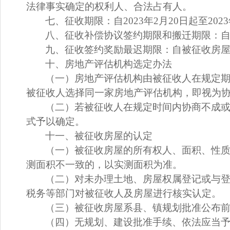
法律事实确定的权利人、合法占有人。
七
、征收期限：
自
2023年2月20
日起
至
202
八
、征收补偿协议签约期限和搬迁期限：
九
、征收签约奖励最迟期限：
自被征收房
十
、房地产评估机构选定办法
（一）房地产评估机构由被征收人在规定
被征收人选择同一家房地产评估机构，即视为
（二）若被征收人在规定时间内协商不成
式予以确定。
十
一
、被征收房屋的认定
（一）被征收房屋的所有权人、面积、性
测面积不一致的，以实测面积为准。
（二）对未办理
土地、
房屋权属登记或与
税务等部门对被征收人及房屋进行核实认定。
（三）被征收房屋系县、镇规划批准公布
（四）无规划、建设批准手续、依法应当