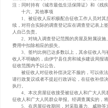
注：同时持有《城市最低生活保障证》和《残
十
六
、其他事项
1
、
被征收人应积极配合征收工作人员对其
续，对符合实际的调查登记应在调查登记表上
人
自己负责
。
2
、
对纳入调查登记范围的房屋及附属设施
费用中扣除相应的损失。
3
、
签约比例已达多数以上，其余征收人与
收人不明确的，由伊宁县住房和城乡建设局报
征收范围内予以公告。
被征收人对征收补偿决定不服的，可以依
请行政复议或者不提起行政诉讼，在征收补偿
执行。
4
、
本次房屋征收接受被征收人和广大人民
征收人和广大人民群众举报。经调查属实的，
5
、
在房屋征收期间，对采取暴力、威胁等