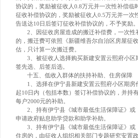
协议的，奖励
被
征收人
0.8
万
元
并一次性
补偿
临
征收补偿协议的，奖励
被
征收人
0.5
万
元
并一次
告送达10日后签订征收补偿协议的，不予奖励
2、因征收房屋造成的搬迁补偿费，一次性
的，
搬迁费可依照《新疆维吾尔自治区房屋征
估，只计算一次搬迁费。
3、被征收人选择
购买新建安置
云熙府
小区
签先选、后签后选。
十
五
、低收入群体的扶持补助、住房保障
1、选择在
伊宁县新建安置
云熙府
小区期房
起
10
日内（包括本数）签订补偿协议的，
并
持
每户
2000元的补助
。
2、持有伊宁县《城市最低生活保障证》或
申请政府贴息助学贷款和助学补助。
3、持有伊宁县
《城市最低生活保障证》或
住房的，由征收人组织相关部门专题研究安置