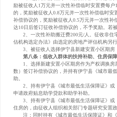
励
被
征收人
1
万
元
并一次性
补偿
临时安置费每户
的，奖励
被
征收人
0.8
万
元
并一次性
补偿
临时安
补偿协议的，奖励
被
征收人
0.5
万
元
并一次性
补
达10日后签订征收补偿协议的，不予奖励。
若
2、一次性补助搬迁费200元/人。征收非住
估机构选定办法》
由选定的房地产评估机构另
3、被征收人
选择伊宁县新建安置小区期房
第
八
条：低收入群体的扶持补助、住房保
1、选择
新建安置小区期房作为产权调换房
数）签订补偿协议的，
并
持有伊宁县《城市最
助
。
2、持有伊宁县《城市最低生活保障证》或
申请政府贴息助学贷款和助学补助。
3、持有伊宁县《城市最低生活保障证》或
住房的，由征收人组织相关部门专题研究安置
注：同时持有《城市最低生活保障证》和