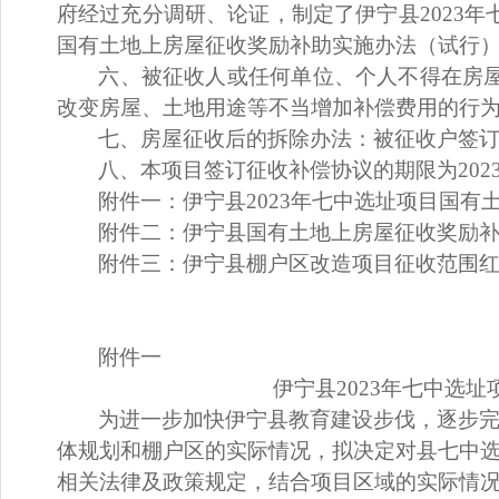
府经过充分调研、论证，制定了伊宁县
2023
年
国有土地上房屋征收奖励补助实施办法（试行
六、被征收人或任何单位、个人不得在房
改变房屋、土地用途等不当增加补偿费用的行
七、房屋征收后的拆除办法：被征收户签
八、本项目签订征收补偿协议的期限为
20
附件一：伊宁县
2023
年七中选址项目国有
附件二：伊宁县国有土地上房屋征收奖励
附件三：伊宁县棚户区改造项目征收范围
附件一
伊宁县
2023
年
七中选址
为
进一步
加快伊宁县
教育建设
步伐，
逐步
体规划和棚户区的实际情况，拟决定对
县七中
相关法律及政策规定，结合项目
区域
的实际情