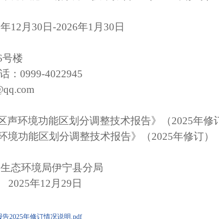
5
年
12
月
30
日
-202
6
年
1
月
30
日
6
号楼
话
：
099
9-
4022945
@q
q
.com
区声环境功能区划分
调整
技术报告》
（
2025
年修
环境功能区划分调整技术报告》（
2025
年修订）
州生态环境局伊宁县分局
5
年
12
月
29
日
025年修订情况说明.pdf