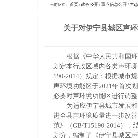
首页
政务公开
重点信息公开
生
当前位置：
/
/
/
关于对伊宁县城区声环
根据
《中华人民共和国环
划定本行政区域内各类声环境
190-2014
）
规定：根据城市规
声环境功能区
于
20
21
年首次划
必要对声环境功能区进行调整
为适应伊宁县城市发展和
进全
县
声环境质量进一步改善
范》
（
GB/T15190
-
2014
）
，
划分，编制了《伊宁县城区声