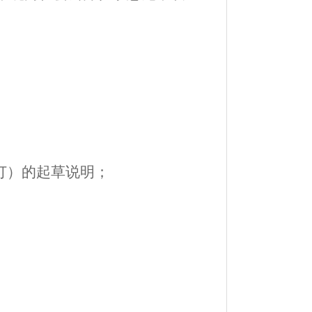
订
）
的起草说明
；