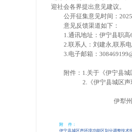
迎社会各界提出意见建议。
公开征集意见时间
：
202
意见反馈渠道如下
：
1.
通讯地址
：
伊宁县职高
2.
联
系
人
：
刘建永
,
联系电
3.
电子
邮箱
：
308469199
附件
：
1.
关于《伊宁县城
2
.
《伊宁县城区声
伊犁
202
附 件：
伊宁县城区声环境功能区划分调整技术报告2