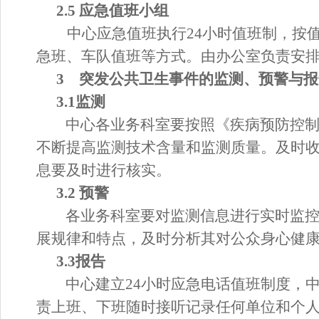
2.5 应急值班小组
中心应急值班执行
24小时值班制，按
急班、车队值班
等
方式。由
办公室
负责安
3 突发公共卫生事件的监测、预警与报
3.1监测
中心各业务科室要按照《疾病预防控
不断提高监测技术含量和监测质量。及时
息要及时进行核实。
3.2 预警
各业务科室要对监测信息进行实时监
展规律和特点，及时分析其对公众身心健
3.3报告
中心建立
24小时应急电话值班制度，
责上班、下班随时接听记录任何单位和个