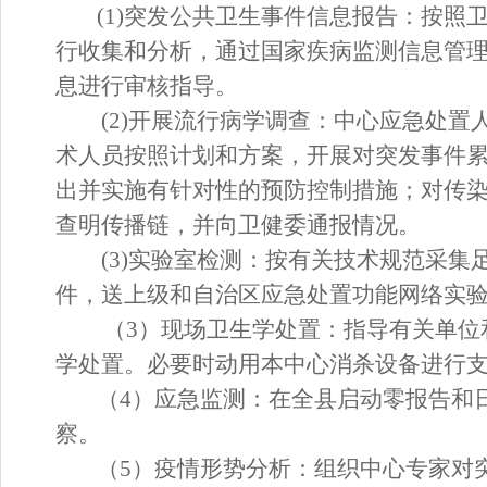
(1)突发公共卫生事件信息报告：按
行收集和分析，通过国家疾病监测信息管
息进行审核指导。
(2)开展流行病学调查：中心应急
处置
术人员按照计划和方案，开展对突发事件
出并实施有针对性的预防控制措施；对传
查明传播链，并向
卫健委
通报情况。
(3)实验室检测：按有关技术规范采
件，送
上
级和
自治区
应急
处置
功能网络实
（
3）现场卫生学
处置
：指导有关单位
学
处置
。必要时动用本中心消杀设备进行
（
4）应急监测：在全
县
启动零报告和
察。
（
5）疫情形势分析：组织中心专家对