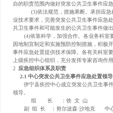
自的职责范围内做好突发公共卫生事件应
(3)依法规范，措施果断。承担应急
业技术要求，完善突发公共卫生事件应急
共卫生事件和可能发生的公共卫生事件做
(4)依靠科学，加强合作。各业务科
因地制宜制定和实施预防控制措施，积极
事件应急
处置
提供技术保障。各有关科室
上级疾控中心组织，充分发挥专家咨询作
2
应急组织体系及职责
2.1 中心突发公共卫生事件应急
处置
领导
伊宁
县疾控中心
成立突发公共卫生事
领导
。
组
长
：铁
文
山
副
组
长
：
努尔波森
·沙地克 中