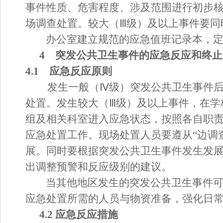
事件性质、危害程度、涉及范围进行初步
场调查
处置
。较大（
Ⅲ级）及以上事件要同
办公室建立规范的应急值班记录本，
4 突发公共卫生事件的应急反应和终止
4.1 应急反应原则
发生一般（
Ⅳ级）突发公共卫生事件
处置
。发生较大（
Ⅲ级）及以上事件，在学
组及相关科室进入应急状态，按照各自职
应急
处置
工作。现场
处置
人员要遵从
“边调
展。同时要根据突发公共卫生事件发生发
出调整预警和反应级别的建议。
当其他地区发生的突发公共卫生事件
应急
处置
所需的人员与物资准备，强化日
4.2 应急反应措施