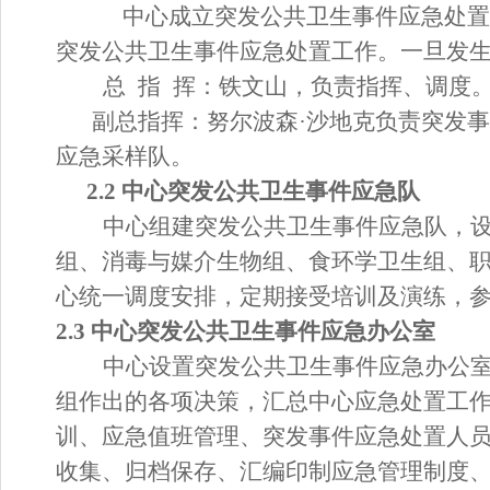
中心成立突发公共卫生事件应急
处置
突发公共卫生事件应急
处置
工作。一旦发
总
指
挥：
铁文山
，负责指挥、调度
副总指挥：
努尔波森
·沙地克
负责突发事
应急采样队。
2.2 中心突发公共卫生事件应急队
中心组建突发公共卫生事件应急队，
组、消毒与媒介生物组、食环学卫生组、
心统一调度安排，定期接受培训及演练，
2.3 中心突发公共卫生事件应急办公室
中心设置突发公共卫生事件应急办公
组作出的各项决策，汇总中心应急
处置
工
训、应急值班管理、突发事件应急处置人
收集、归档保存、汇编印制应急管理制度