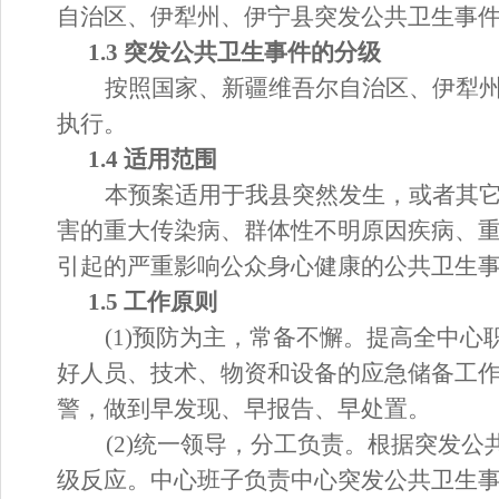
自治区
、
伊犁州、伊宁县
突发公共卫生事
1.3 突发公共卫生事件的分级
按照国家、
新疆维吾尔自治区
、
伊犁
执行。
1.4 适用范围
本预案适用于我
县
突然发生，或者其
害的重大传染病、群体性不明原因疾病、
引起的严重影响公众身心健康的公共卫生
1.5 工作原则
(1)预防为主，常备不懈。提高全中
好人员、技术、物资和设备的应急储备工
警，做到早发现、早报告、早
处置
。
(2)统一领导，分工负责。根据突发
级反应。中心班子负责中心突发公共卫生