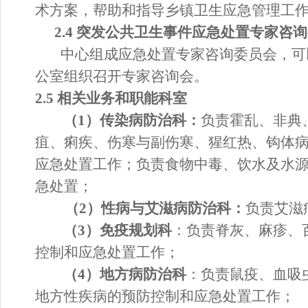
术方案，帮助和指导
乡镇卫生
应急管理工
2.4 突发公共卫生事件应急
处置
专家咨询
中心组成应急
处置
专家咨询委员会，可
公室组织召开专家咨询会。
2.5 相关业务和职能科室
（
1）传染病防治科：
负责霍乱、非典
疽、痢疾、伤寒与副伤寒、猩红热、钩体
应急
处置
工作；负责食物中毒、饮水及水
急
处置
；
（
2）性病与艾滋病防治科：
负责艾滋
（
3）免疫规划科
：负责脊灰、麻疹、
控制和应急
处置
工作；
（
4）地方病防治科
：负责鼠疫、
血
吸
地方性疾病的预防控制和应急
处置
工作；