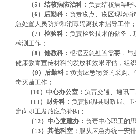
（
5
）
结核病
防治科：
负责
结核病
等
呼
（
6
）
后勤科
：
负责疫点、疫区现场消
急
处置
人员防护和消毒隔离技术指导工作
（
7
）
检验科
：
负责检验技术的储备，
检测工作；
（
8
）健教科：
根据应急
处置
需要，与
健康教育
宣传
材料的发放和效果评估，组
（
9
）
后勤科
：
负责应急物资的采购、
毒灭菌工作；
（
10
）中心办公室：
负责交通
、
通讯工
（
11
）财务科：
负责协调
县
财政局、
卫
定向职工发放应急补助；
（
12
）
中心党建办
：
负责中心职工的
（
1
3
）其他科室：
服从应急办统一安