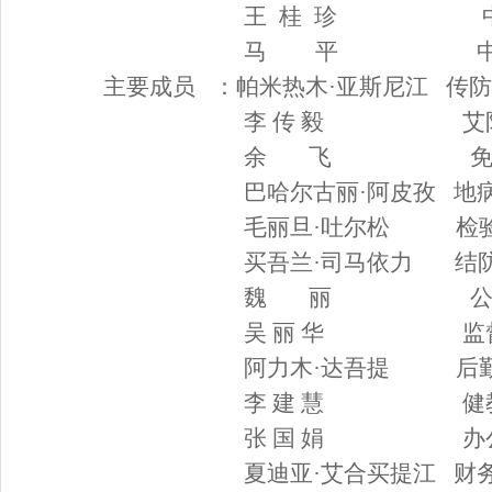
王
桂
珍
马
平
主要成员
：帕米热木
·亚斯尼江 传
李
传
毅
艾
余
飞
巴哈尔古丽
·阿皮孜 地
毛丽旦
·吐尔松 检
买吾兰
·司马依力 结
魏
丽
吴
丽
华
监
阿力木
·达吾提 后
李
建
慧
健
张
国
娟
办
夏迪亚
·艾合买提江 财