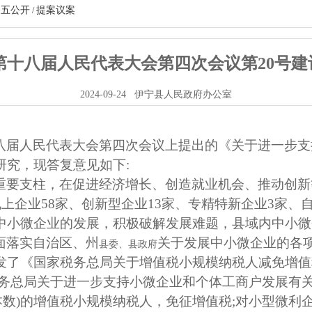
务五公开
提案议案
/
第十八届人民代表大会第四次会议第20号建
2024-09-24
伊宁县人民政府办公室
八届人民代表大会第四次会议上提出的《关于进一步支
研究，现答复意见如下
:
重要支柱，在促进经济增长、创造就业机会、推动创新
规上企业
58
家、创新型企业
13
家、专精特新企业
3
家、
中小微企业的发展，积极破解发展难题，县域内中小微
面落实自治区、州
关于发展中小微企业的各
县委、县政府
发了《国家税务总局关于增值税小规模纳税人减免增值
务总局关于进一步支持小微企业和个体工商户发展有
本数
)
的增值税小规模纳税人，免征增值税
;
对小型微利