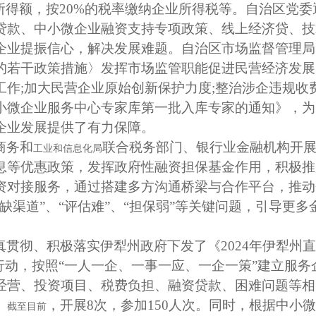
所得额，按
20%
的税率缴纳企业所得税等。自治区党委
贷款、中小微企业融资支持专项政策、线上经济贷、技
企业提振信心，解决发展难题。自治区市场监督管理局
的若干政策措施〉发挥市场监管职能促进民营经济发展
工作
;
加大民营企业原始创新保护力度
;
整治涉企违规收
小微企业服务中心专家库第一批入库专家的通知》，为
企业发展提供了有力保障。
商务和
联合税务部门、银行业金融机构开
工业和信息化局
息等优惠政策，发挥政府性融资担保基金作用，积极推
资对接服务，通过搭建多方沟通桥梁与合作平台，推动
缺渠道
”
、
“
评估难
”
、
“
担保弱
”
等关键问题，引导更多
真贯彻、积极落实伊犁州政府下发了《
2024
年伊犁州
行动，按照
“
一人一企、一事一应、一企一策
”
建立服务
经营、投资项目、税费负担、融资贷款、困难问题等相
。
，开展
8
次，参加
150
人次。同时，根据中小微
截至目前