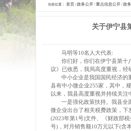
首页
政务公开
重点信息公开
政
当前位置：
/
/
/
关于伊宁县
马明等
10
名人大代表
:
你们好，你们在伊宁县第十
议》已收悉，我局高度重视，经
中小企业是我国国民经济的
县有中小微企业
255
家，其中，
以来，我县高度重视并持续关注
一是强化政策扶持。我县全
微企业出台了相关税费政策，下
(2023
年第
1
号
)
文件、《财政部税
号
)
，对月销售额
10
万元以下
(
含