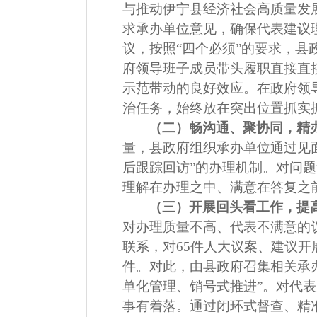
与推动伊宁县经济社会高质量发
求承办单位意见，确保代表建议
议
，
按照
“
四个必须
”
的要求，县
府领导班子成员带头履职直接
直
示范带动的良好效应。在政府
领
治任务，始终放在突出位置抓实
（二）畅沟通、聚协同，精
量，县政府组织承办单位通过见
后跟踪回访
”
的办理机制。对问题
理解在办理之中、满意在答复之
（三）
开展回头看工作
，提
对办理质量不高、代表不满意的
联系，对
65
件人大议案、建议开
件。对此，由县政府召集相关承
单化管理、销号式推进
”
。对代表
事有着落。通过闭环式督查、精