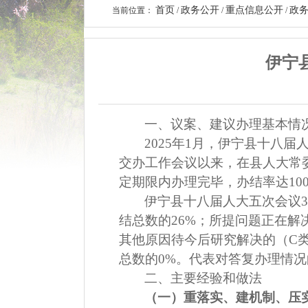
首页
政务公开
重点信息公开
政
当前位置：
/
/
/
伊宁
一、
议案、建议办理基本情
2025
年
1
月，伊宁县
十
八
届
交办工作会议以来，在县人大常
定期限内办理完毕，办结率达
10
伊宁县十八届人大
五
次会议
结总数的
26
%
；所提问题正在解
其他原因待今后研究解决的（
C
总数的
0%
。
代表对答复办理情况
二、
主要经验和做法
（一）重落实、建机制、压