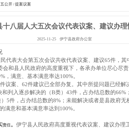
务五公开
提案议案
/
县十八届人大五次会议代表议案、建议办理
2025-11-25
伊宁县政府办公室
况
人
民代表大会第五
次会议
共收
代表议案
、
建议
65
件
，
其
委会和县
人民
政府的高度重视下，各承办单位尽心尽责
0%
，满意、基本满意率达
100%
。
3
件议案、
62
件建议已全部办复。其中所提问题已经解
决和列入逐步解决的（
B
类）
43
件，占办结总数的
66
%
类）
5
件，占办结总数的
8
%
；未能解决或者是县政府无
的满意和基本满意率达到
100%
。
实
。
伊宁县人民政府高度重视代表议案、建议办理
责任