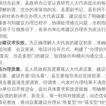
展结合起来。县政府办公室认真研究人大代表提出的每
理解的透、交办的准落地的实。
县委副书记、县长
阿不
政府对承办单位办理人大代表议案、建议提出了明确要
接参与到建议办理过程中，协调处理难点问题，全程指
导
班子引领推动下，各承办单位将建议办理作为依法行
抓细。
办建议求实效。
为正确理解人大代表的建议初衷，准确
面沟通、会议座谈、电话讨论等方式，构建了
“
办理前
复杂、涉及多部门的建议，加强纵向和横向沟通交流
前。
高办理质量。
县人民政府高度重视人大代表议案、建议
议案、建议开展
“
回头看
”
。县主要领导亲自安排部署，
展全覆盖满意度调查。经调查，代表对办理结果不满意
办单位召开推进会，提出具体要求和改进措施，明确整
反馈的新诉求、新意见，第一时间对接跟进，动态优
准化整改，推动议案建议办理从
“
答复型
”
向
“
落实型
”
转