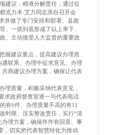
项建议，精准分解责任，通过征
都克力木
·
艾力
同志
亲自召开会
求并做了专门安排和部署
。县政
导、一抓到底形成了以上率下、
政、主动接受人大监督的重要政
把握建议重点，提高建议办理质
沟通联系、办理中征求意见、办理
，共商建议办理方案，确保让代表
办理质量，积极采纳代表意见，
要求政府督查室逐一与代表电话
的有
6
件、办理质量不高的有
11
改时限、压实整改责任，实行
“
清
化办理方案，确保件件有回音、事
变，切实把代表智慧转化为推动