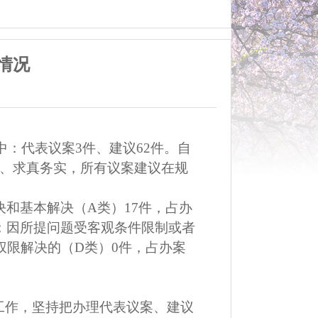
情况
中
：
代表议案
3
件
、
建议
62
件。自
、求真务实，所有
议案建议
在规
决和基本解决（
A
类）
17
件，占办
；因所提问题受客观条件限制或者
权限解决的（
D
类）
0
件，占办案
工作，坚持把办理代表议案、建议