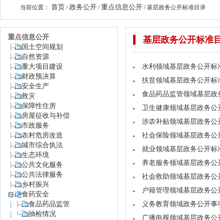
首页
政务公开
重点信息公开
当前位置：
/
/
/
基层政务公开标准目录
重点信息公开
基层政务公开标准
国土空间规划
自然资源
重大项目建设
水利领域基层政务公开标
财政预决算
扶贫领域基层政务公开标
安全生产
食品药品监管领域基层政
救灾
保障性住房
卫生健康领域基层政务公
房屋征收与补偿
涉农补贴领域基层政务公
市政服务
农村危房改造
社会保险领域基层政务公
城市综合执法
就业领域基层政务公开标
生态环境
养老服务领域基层政务公
公共文化服务
公共法律服务
社会救助领域基层政务公
乡村振兴
户籍管理领域基层政务公
食药安全
食品药品监管
义务教育领域政务公开事
抽检情况
广播电视领域基层政务公