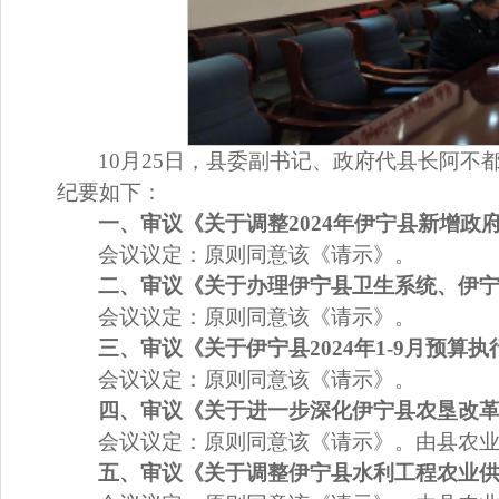
10
月
25
日，县委副书记、政府代县长
阿不
纪要如下：
一、
审议《
关于
调整
2024
年伊宁县新增政
会议议定：
原则同意该《请示》。
二、
审议《
关于办理伊宁县卫生系统、伊
会议议定：
原则同意该《请示》。
三、
审议《
关
于伊宁县
2024
年
1-9
月预算执
会议议定：
原则同意该
《请示》。
四、
审议《
关于
进一步深化伊宁县农垦改
会议议定：
原则同意该《请示》。由
县农
五、
审议《
关于
调整伊宁县水利工程农业