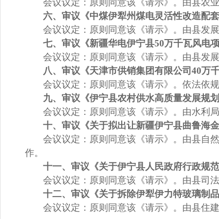
会议议定：
原则同意
该
《请示》。
由
县农
六、
审议《
中煤伊犁州煤电灵活性改造配
会议议定：
原则同意该《请示》。由
县发
七、
审议《
新疆华电伊宁县
50
万千瓦风电
会议议定：
原则同意该《请示》。由
县发
八、
审议《
天津市供销集团有限公司
40
万
会议议定：
原则同意该《请示》。
依法依
九、
审议《
伊宁县农村供水高质量发展规
会议议定：
原则同意该《请示》。由水利
十、
审议《
关于
拟出让新疆伊宁县曲鲁海
会议议定：
原则同意该《请示》。由县自
作。
十一、
审议《
关于
伊宁县人民政府行政规
会议议定：
原则同意该《请示》。由县司
十二、
审议《
关于
拆除伊犁伊力特玻璃制
会议议定：
原则同意该《请示》。由县住