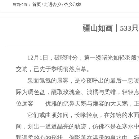
首页
走进杏乡
杏乡印象
当前位置：
/
/
疆山如画丨533
12月1日，破晓时分，第一缕曙光如轻羽
交响，已先于黎明悄然启幕。
泉面氤氲的晨雾，是冷夜呼出的最后一息
际为调色盘，蘸取玫瑰金、浅橘与柔绯，轻轻点
位远客——优雅的疣鼻天鹅与雍容的大天鹅，
它们或曲项如问，长喙轻点，在如镜的水
间，划出一道道晶亮的轨迹，仿佛不是在寒水
颗温柔的心的形状，倒影落在温暖的泉水中，