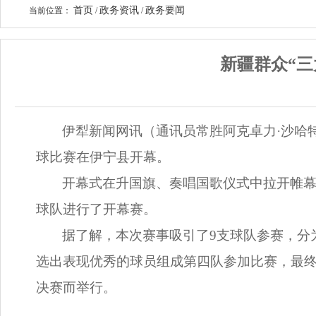
首页
政务资讯
政务要闻
当前位置：
/
/
新疆群众“
伊犁新闻网讯（通讯员常胜阿克卓力·沙哈特拜
球比赛在伊宁县开幕。
开幕式在升国旗、奏唱国歌仪式中拉开帷
球队进行了开幕赛。
据了解，本次赛事吸引了9支球队参赛，分
选出表现优秀的球员组成第四队参加比赛，最终
决赛而举行。