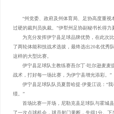
“州党委、政府及州体育局、足协高度重视
过硬的裁判员执裁。”伊犁州足协副秘书长得力
为充分发挥伊宁县足球品牌优势，在此次比
了两轮体能和技战术选拔，最终选出20名优秀队
这样的大型比赛。
伊宁县足球队主教练赛吾尔丁·吐尔逊麦麦
战术，打好每一场比赛，为伊宁县增光添彩。”
伊宁县足球队队员夏普哈提·伊曼江说：“
绩。”
首场比赛一开场，尼勒克县足球队与霍城县
了一次点球机会，球员射门果断，先得1分。下