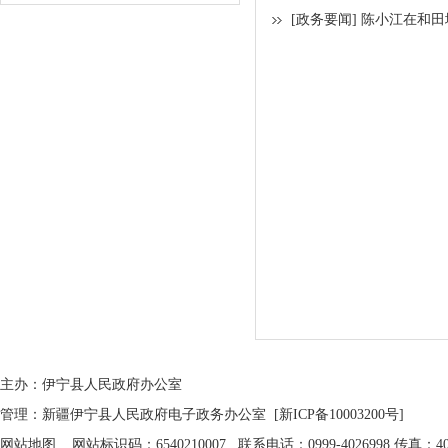
[政务要闻]
陈小江在和田
主办：伊宁县人民政府办公室
管理：新疆伊宁县人民政府电子政务办公室
[新ICP备10003200号]
网站地图
网站标识码：6540210007 联系电话：0999-4026998 传真：402