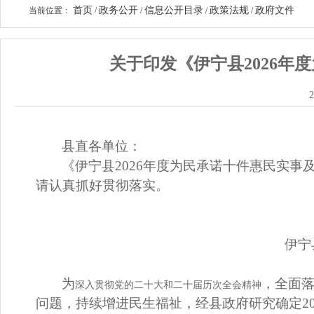
首页
政务公开
信息公开目录
政策法规
政府文件
当前位置：
/
/
/
/
关于印发《伊宁县2026
2
县直
各
单位：
《伊宁县
202
6
年度为民承诺十件惠民实事
请认真抓好贯彻落实。
伊宁
为
，全面
深入贯彻党的二十大和二十届历次全会精神
问题，持续增进民生福祉，经县政府研究确定
2