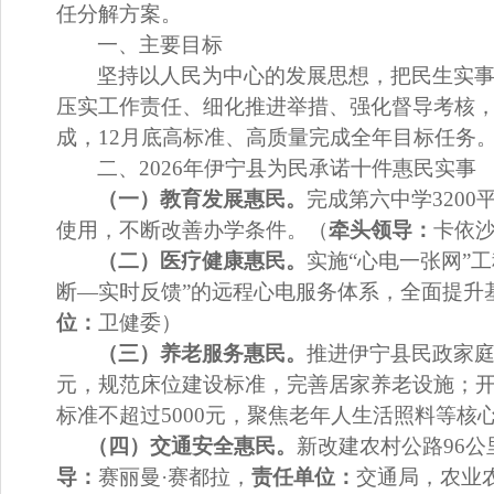
任分解方案。
一、主要目标
坚持以人民为中心的发展思想，把民生实
压实工作责任、细化推进举措、强化督导考核
成，
12
月底高标准、高质量完成全年目标任务
二、
2026
年伊宁县为民
承诺十件惠民实事
（一）
教育发展
惠民。
完成第六中学
3200
使用，不断改善办学条件。
（
牵头领导：
卡依
（二）
医疗健康惠民
。
实施
“
心电一张网
”
工
断
—
实时反馈
”
的远程心电服务体系，全面提升
位：
卫健委）
（三）
养老
服务
惠民
。
推进
伊宁县民政
家
元，规范床位建设标准，完善居家养老设施
；
标准不超过
5000
元，聚焦老年人生活照料等核
（
四）交通安全
惠民
。
新改建农村公路
96
公
导：
赛丽曼
·
赛都拉
，
责任单位：
交通局
，农业