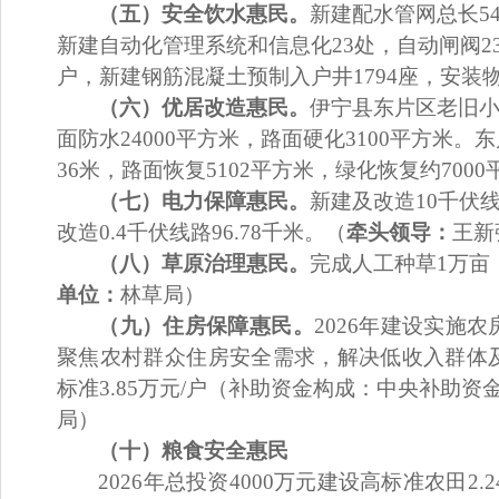
（五）
安全饮水惠民
。
新建配水管网总长
5
新建自动化管理系统和信息化
23
处，自动闸阀
2
户，新建钢筋混凝土预制入户井
1794
座，安装
（六）优居改造
惠民
。
伊宁县
东片区老旧
面防水
24000
平方米，
路面硬化
3100
平方米。
东
36
米，路面恢复
5102
平方米，绿化恢复约
7000
（七）电力保障
惠民
。
新建及改造
10
千伏
改造
0.4
千伏线路
96.78
千米。（
牵头领导：
王新
（八）草原治理
惠民
。
完成人工种草
1
万亩
单位：
林草局）
（九）住房保障
惠民
。
2026
年建设实施农
聚焦农村群众住房安全需求，解决低收入群体
标准
3.85
万元
/
户（补助资金构成：中央补助资
局）
（十）粮食安全
惠民
2026
年总投资
4000
万元
建设高标准农田
2.2