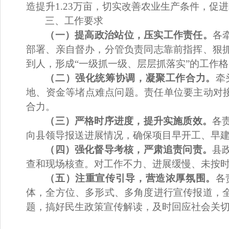
造提升
1.23
万亩
，切实改善农业生产条件，促进
三
、工作要求
（一）提高政治站位，压实工作责任
。
各
部署、亲自督办，分管负责同志靠前指挥、狠
到人，形成
“
一级抓一级、层层抓落实
”
的工作格
（二）强化统筹协调，凝聚工作合力
。
牵
地、资金等堵点难点问题。责任单位要主动对
合力。
（三）严格时序进度，提升实施质效
。
各
向县
领导
报送进展情况，确保项目早开工、早
（四）强化督导考核，严肃追责问责
。
县
查和现场核查。对工作不力、进展缓慢、未按
（五）注重宣传引导，营造浓厚氛围
。
各
体，全方位、多形式、多角度进行宣传报道，
题，搞好民生政策宣传解读，及时回应社会关