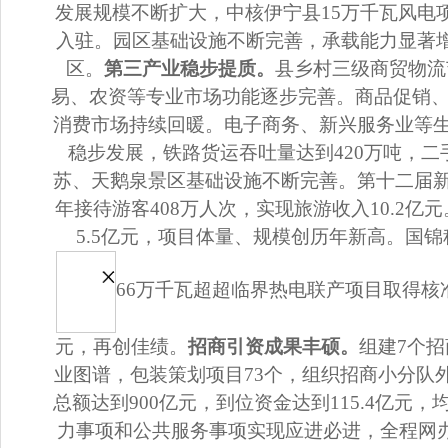
发展规模不断扩大，中核伊宁县
1
5
万千瓦
风电
入驻。园区基础设施不断完善，承载能力显著
区。
第三产业稳步提质
。
县乡村
三级
商贸物流
易、农资等专业市场功能逐步完善
。
商品
促销
消费市场持续回暖。
电子商务、新兴服务业等
稳步发展，铁路货运吞吐量达到
420
万吨，二
苏、天鹅泉景区基础设施不断完善。
第十二届
年接待游客
408
万人
次，实现旅游收入
10.2
亿元
5.5
亿元，项目体量、规模创历年新高。国锦
66
万千瓦超超临界热电联产项目取得核
元，再创佳绩。
招商引资成果丰硕。
组建
7
个招
业图谱，包装策划项目
73
个，组织
招商小分队
总额达到
900
亿元，到位资金达到
115.4
亿元，
力事项和公共服务事项
实现应进必进
，全程网