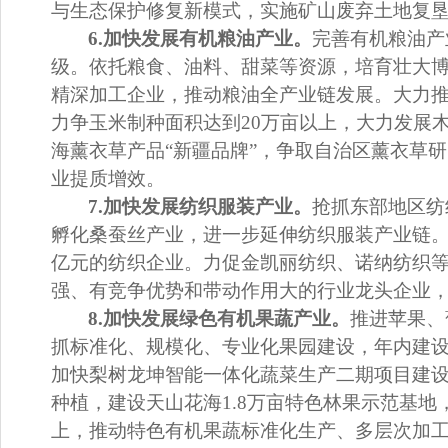
与生态保护修复新模式，实施矿山废弃土地复
6.
加快发展有机粮油产业。
完善有机粮油产
级。依托粮食、油料、甜菜等资源，培育壮大
精深加工企业，推
动
粮油全产业链发展。
大力
力争玉米制种面积达到
20
万亩以上，大力发展
海薰衣草产品
“
新疆品牌
”
，
争取自治区薰衣草研
业提质增效。
7.
加快发展纺织服装产业。
抢抓东部地区纺
孵化桑蚕丝产业，进一步延伸纺织服装产业链
亿元
的纺织企业。
力促金凯丽纺织、诺纳纺织
强、有竞争优势和带动作用大的行业龙头企业
8.
加快发展绿色有机果蔬产业。
推进苹果、
抓
标准化、规模化、专业化
果园
建设，年内建
加快梨树龙坤智能一体化蔬菜生产二期项目建
种植，
建设天山花海
1.8
万亩特色林果示范基地
上，
推动特色有机果蔬标准化生产、多层次加