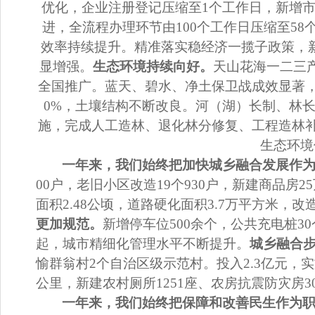
优化，企业注册登记压缩至
1
个工作日，新增
进，全流程办理环节由
100
个工作日压缩至
58
效率持续提升。精准落实稳经济一揽子政策，
显增强。
生态环境持续向好。
天山花海一二三
全国推广。
蓝天、碧水、净土保卫战成效显著
0%
，土壤结构不断改良。
河
（湖）
长制、林
施，完成人工造林、退化林分修复、工程造林
生态环境
一年来，我们始终把加快城乡融合发展作
00
户，老旧小区改造
19
个
930
户，新建商品房
25
面积
2.48
公顷，道路硬化面积
3.7
万平方米，改
更加规范
。
新增停车位
500
余个，公共充电桩
30
起，城市精细化管理水平不断提升。
城乡融合
愉群翁村
2
个自治区级示范村。投入
2.3
亿元，实
公里，新建农村厕所
1251
座、农房抗震防灾房
3
一年来，我们始终把保障和改善民生作为