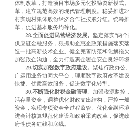
体制改革，打造项目市场多元化投融资新模式
革，建立规范高效的现代管理制度。稳妥推进
2
村实现村集体股份经济合作社按股分红。统筹
革，促进基本服务均等化。
28.
全面促进民营经济发展。
坚定落实
“
两个
供应链金融服务，狠抓助企惠企政策措施落实
造一批高新技术
企业。健全完善防范和化解拖
加强政企沟通，全力打造惠企暖企安企良好环
29.
切实
加强数字政府建设。
聚焦行政办公
广运用业务协同大平台，理顺数字政府改革建
快捷、优质高效服务，促进数字化转型。
30.
不断强化财税金融管理。
加强税源监控
活存量资金，调整优化财政支出结构，严控一
资金，实现专项资金全过程监管。优化金融环
进会计核算规范化建设和政府采购改革，促进
府性债务红线和底线。