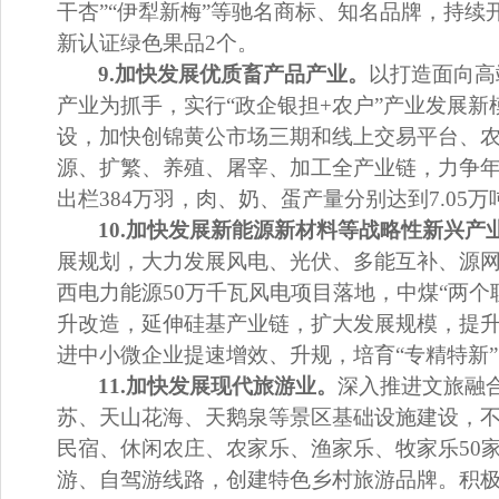
干杏
”“
伊犁新梅
”
等驰名商标、
知名
品牌，
持续
新认证绿色果品
2
个。
9.
加快发展
优质畜产品产业。
以打造面向高
产业为抓手，实行
“
政企银担
+
农户
”
产业发展
新
设，加快创锦黄公市场三期和线上交易平台、
源、扩繁、养殖、屠宰、加工全产业链，力争
出栏
384
万羽，肉、奶、蛋产量分别达到
7.05
万
10.
加快发展新能源新材料等战略性新兴产
展规划，
大力发展风电、光伏、多能互补、源
西电力能源
50
万千瓦风电项目落地，
中煤
“
两个
升改造，延伸硅基产业链，
扩大发展规模
，
提
进中小微企业提速增效、升规，
培育
“
专精特新
”
11.
加快发展现代旅游业。
深入推进文旅融
苏、天山花海
、天鹅泉
等景区基础设施建设，
民宿、休闲农庄
、
农家乐、渔家乐、牧家
乐
50
游、自驾游线路，创建特色乡村旅游品牌。
积