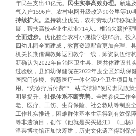
年民生支出
43
亿元。
民生实事高效办理。
新建
气
入户
1596
户
、
农村电网升级改造
90
公里等
10
持续扩大。
坚持就业优先，
农村劳动力转移就
展，帮扶高校毕业生就业
714
人。根治欠薪护薪
全面进步。
优化整合农村小规模学校
85
所。投
四幼儿园全面建成，教育资源配置更加合理。
机关长期借调教师返回教学一线，师资队伍结
新确认为
2022
年自治区卫生县。医共体建设扎
过验收，县妇幼保健院在
2022
年度全区妇幼保
医院门诊楼、智慧医疗一体化等
9
个卫生项目加
用。
“
先诊疗后付费
”“
一站式结算
”
便民惠民政策
明显提升。
社保体系不断完善。
全民参保工作
老、医疗、工伤、生育保险、社会救助等制度
工作扎实推进，困难群体基本生活得到有效保
等非遗项目，创作《他就是买买提江》《山杨
湟渠博物馆正加快筹建，历史文化遗产得到
保