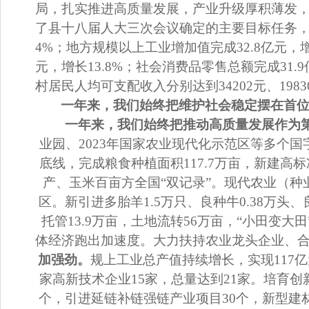
局，扎实推进高质量发展，产业升级厚积薄发
了县十八届人大三次会议确定的主要目标任务
4%
；地方规模以上工业增加值完成
32.8
亿元，
元，增长
13.8%
；社会消费品零售总额完成
31.9
村居民人均可支配收入分别达到
34202
元、
1983
一年来，我们始终把维护社会稳定摆在首
一年来，我们始终把推动高质量发展作为
业园、
2023
年国家农业现代化示范区等多个国
底线，完成粮食种植面积
117.7
万亩，新建高标
产、玉米百亩方全国
“
双记录
”
。现代农业（种
区。
新引进多胎羊
1.5
万只、良种牛
0.38
万头、
托管
13.9
万亩，土地流转
56
万亩，
“
小田变大田
体经济跑出加速度。
大力扶持农业龙头企业、
加强劲
。
规上工业总产值持续增长，实现
117
亿
家高新技术企业
15
家，总量达到
21
家。培育
创
个，引进
延链补链
强链
产业
项目
30
个，
新型建