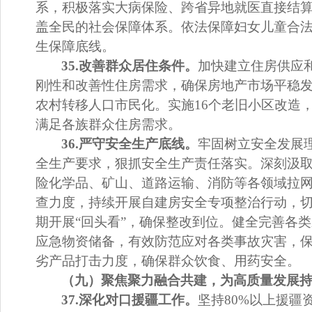
系，积极落实大病保险、跨省异地就医直接结
盖全民的社会保障体系。依法保障妇女儿童合
生保障底线。
35.
改善群众居住条件。
加快建立住房供应
刚性和改善性住房需求，确保房地产市场平稳
农村转移人口市民化。
实施
16
个老旧小区改造
满足各族群众住房需求
。
3
6
.
严守安全生产底线。
牢固树立安全发展
全生产要求
，狠抓安全生产责任落实。
深刻汲
险化学品
、矿山、道路
运输、消防
等各领域拉
查力度，
持续
开展自建房安全专项整治行动，
期开展
“
回头看
”
，确保整改到位。
健全完善各类
应急物资储备
，
有效防范应对
各类事故灾害，
劣产品打击力度，确保群众饮食、用药安全。
（九）聚焦聚力融合共建，为高质量发展
37.
深化对口援疆工作。
坚持
80%
以上援疆