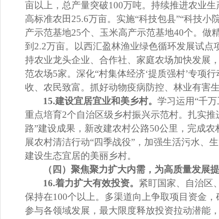
亩
以上
，总产量
突破
100
万吨。
持续推进农业生
高标准农田
25.6
万亩。实施
“
科技包县
”“
科技小
产示范基地
25
个
、玉米高产示范基地
40
个。
做
到
2.2
万亩。
以西汇盈林渔业绿色循环发展试点
持农业龙头企业、合作社、家
庭农场加快发展
范农场
5
家。
深化
“
村集体经济
‘
提质强村
’
专项行
收、农民致富。
抓好动物疫病防控、林业有害
15.
建设宜居宜业和美乡村
。
学习
运用
“
千万
重点培育
2
个
自治区级
乡村振兴示范村
。
扎实推
路
”
建设成果，新改建农村公路
50
公里，完成农
展农村清洁行动
“
四季战役
”
，加强生活污水、生
建设生态宜居的美丽乡村。
（四）聚焦聚力扩大内需，为高质量发展
16.
着力扩大有效投资
。
紧盯国家、自治区
保持在
100
个以上。多渠道向上争取项目资金，
参与各领域发
展，最大限度释放投资拉动潜能