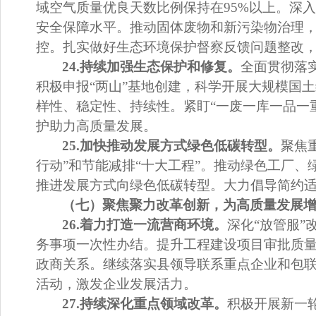
域空气质量优良天数比例
保持在
95%
以上。
深入
安全保障水平。推动固体废物和新污染物治理
控。扎实做好生态环境保护督察反馈问题整改
24.
持续加强生态保护和修复。
全面贯彻落
积极申报
“
两山
”
基地创建，科学开展大规模国土
样性、稳定性、持续性。紧盯
“
一废一库一品一
护助力高质量发展。
25.
加快推动发展方式绿色低碳转型。
聚焦
行动
”
和节能减排
“
十大工程
”
。推动绿色工厂、
推进发展方式向绿色低碳转型。大力倡导简约
（七）聚焦聚力改革创新，为高质量发展
26.
着力打造一流营商环境。
深化
“
放管服
”
务事项一次性办结。提升工程建设项目审批质
政商关系。
继续落实县领导联系重点企业和包
活动，激发企业发展活力
。
27.
持续深化重点领域改革。
积极开展新一