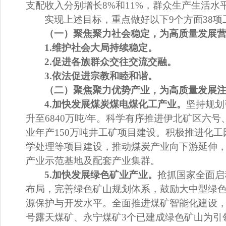
支配收入分别增长
8%
和
11%
，群众生产生活水
实现上述目标，
重点做好以下
9
个方面
38
项
（一）聚焦聚力社会稳定，为高质量发展
1.
维护社会大局持续稳定。
2.
促进各族群众交往交流交融。
3.
依法促进宗教和睦和谐。
（二）聚焦聚力优势产业，为高质量发展
4.
加快发展煤炭煤电煤化工产业。
坚持
规划
升至
6840
万
吨
/
年。
科学有序
推进
伊北矿区
六号
业
年产
150
万吨
井工矿
项目
建设
。
积极推进化工
学处理
等
项目
建设
，
推动
煤炭产业向
下游延伸
产业示范基地及配套产业集群。
5.
加快发展绿色矿业产业。
抢抓国家全面启
布局，完善绿色矿山规划体系，鼓励大中型绿
源保护与开发水平
。
全面推进煤矿智能化建设
号露天
煤
矿、永宁煤矿
3
个已建成
绿色矿山为引