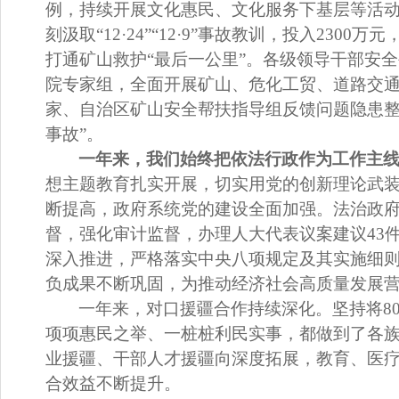
例，持续开展
文化惠民、
文化服务下基层
等
活
刻汲取
“12·24”“12·9”
事故教训，投入
2300
万元
打通矿山救护
“
最后一公里
”
。
各级领导干部安全
院专家组，全面开展矿山、危化工贸、道路交
家、自治区矿山安全帮扶指导组反馈问题隐患
事故
”
。
一年来，我们始终把依法行政作为工作主
想主题教育扎实开展，切实用党的创新理论武
断提高，政府系统党的建设全面加强。法治政
督，强化审计监督，办理人大代表议案建议
43
深入推进，严格落实中央八项规定及其实施细
负成果不断巩固，为推动经济社会高质量发展
一年来，对口援疆合作持续深化。
坚持将
8
项项惠民之举、一桩桩利民实事，都做到了各
业援疆、干部人才援疆向深度拓展，教育、医
合效益不断提升。