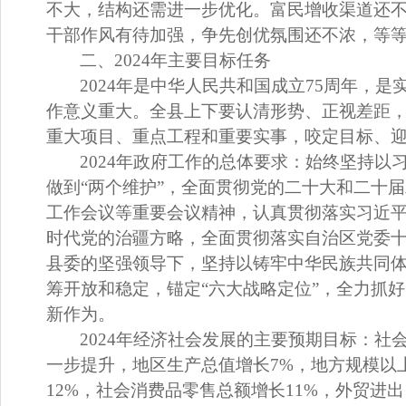
不大，结构还需进一步优化。富民增收渠道还
干部作风有待加强，争先创优氛围还不浓，等
二、
2024
年主要目标任务
2024
年是中华人民共和国成立
75
周年，是
作意义重大。全县上下要认清形势、正视差距
重大项目、重点工程和重要实事，咬定目标、
2024
年政府工作的总体要求：
始终坚持以
做到
“
两个维护
”
，
全面贯彻党的二十大和二十届
工作会议等重要会议精神，认真贯彻落实习近
时代党的治疆方略，全面贯彻落实自治区党委
县委的坚强领导下，坚持以铸牢中华民族共同
筹开放和稳定，锚定
“
六大战略定位
”
，全力抓好
新作为。
2024
年经济社会发展的主要预期目标：
社
一步提升，地区生产总值增长
7%
，地方规模以
12%
，社会消费品零售总额增长
11%
，外贸进出