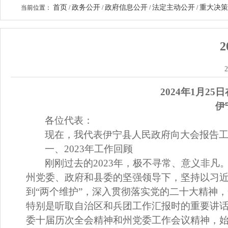
首页
政务公开
政府信息公开
法定主动公开
重大决策
当前位置：
/
/
/
/
2
202
4
年
1
月
25
日
伊
各位代表：
现在，我代表伊宁县人民政府向大会报告
一、
2023
年工作回顾
刚刚过去的
2023
年，极不寻常、意义非凡
州党委、政府和县委的坚强领导下，坚持以习
到
“
两个维护
”
，深入贯彻落实党的二十大精神，
特别是听取自治区和兵团工作汇报时的重要讲
委十届历次全会精神和州党委工作会议精神，