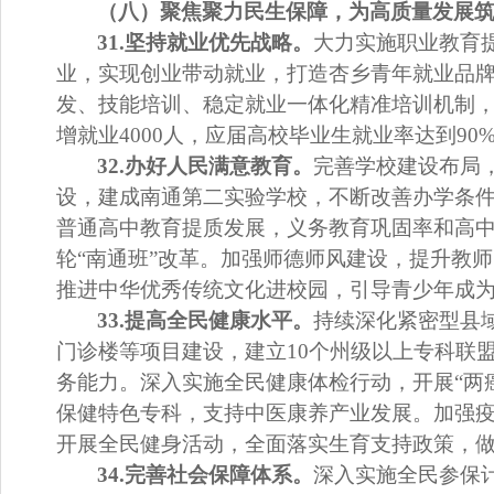
（八）聚焦聚力民生保障，为高质量发展
31.
坚持就业优先战略。
大力实施职业教育
业，实现创业带动就业，
打造杏乡青年就业品
发、技能培训、稳定就业一体化精准培训机制
增就业
4000
人，应届高校毕业生就业率达到
90
32.
办好人民满意教育。
完善学校建设布局
设，建成南通第二实验学校，不断改善办学条
普通高中教育提质发展，义务教育巩固率和高
轮
“
南通班
”
改革。加强师德师风建设，提升教师
推进中华优秀传统文化进校园，
引导青少年成
33.
提高全民健康水平。
持续深化紧密型县
门诊楼等项目建设，建立
10
个州级以上专科联
务能力。深入实施全民健康体检行动，
开展
“
两
保健特色专科，支持中医康养产业发展。
加强
开展全民健身活动，全面落实生育支持政策，
34.
完善社会保障体系。
深入实施全民参保