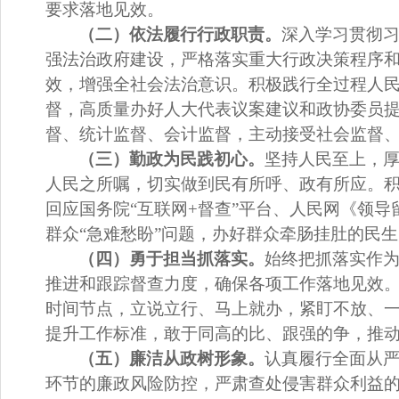
要求落地见效。
（二）依法履行行政职责。
深入学习贯彻
强法治政府建设，严格落实重大行政决策程序
效，增强全社会法治意识。积极践行全过程人
督，高质量办好人大代表议案建议和政协委员
督、统计监督、会计监督，主动接受社会监督
（三）勤政为民践初心。
坚持人民至上，
人民之所嘱，切实做到民有所呼、政有所应。
回应
国务院
“
互联网
+
督查
”
平台、
人民网
《
领导
群众
“
急难愁盼
”
问题，办好群众牵肠挂肚的民生
（四）勇于担当抓落实。
始终把抓落实作
推进和跟踪督查力度，确保各项工作落地见效
时间节点，立说立行、马上就办，紧盯不放、
提升工作标准，敢于同高的比、跟强的争，推
（五）廉洁从政树形象。
认真履行全面从
环节的廉政风险防控，严肃查处侵害群众利益