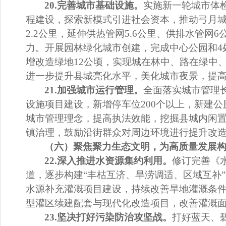
20.
完善城市基础设施。
实施新一轮城市体
程建设，探索新模式引进社会资本，推动弓月
2.2
公里，
延伸供热管网
5.6
公里、供排水管网
6
力
。开展园林绿化城市创建，完成中心公园和
4
增改造绿地
12
公顷，实现城在林中、路在绿中
进一步提升县城亮化水平，美化城市夜景，提
21.
加强城市运行管理。
全面落实城市管理
设施项目建设，新增停车位
200
个以上
，
新建公
城市管理理念，提高执法效能，挖掘县城内闲
镇治理，
鼓
励沿街群众对周边环境进行提升改
（六）聚焦聚力生态文明，为高质量发展
22.
深入推进水资源集约利用。
修订完善《
道，逐步构建
“
丰枯互济、旱涝调适、区域互补
”
水源补充灌溉项目建设，持续改善旱地灌溉条
型灌区续建配套与现代化改
造项目，改善灌溉
23.
坚决打好污染防治攻坚战。
打好蓝天、