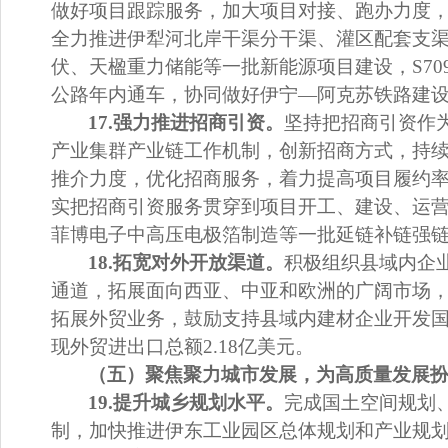
做好项目跟踪服务，加大项目对接、跑办力度
全力推进伊犁河北岸干渠分干渠、灌区配套支
伏、天楹重力储能等一批
新能源项目
建设，
S70
公路年内通车，
协同做好伊宁
—
阿克苏铁路建
17.
强力推进招商引资。
坚持把
招
商引资作
产业集群产业链工作机制，创新招商方式，持
推介力度，优化招商服务，着力提高项目履约
实把招商引资服务贯穿到项目
开工、建设、运
菲博电子中高压电极箔制造等一批
延链
补链
强
18.
拓宽对外开放渠道。
积极组织县域内企
通道，拓展面向西亚、中亚和欧洲的广阔市场
拓展外贸业务，鼓励支持县域内建材企业开发
现外贸进出口总额
2.18
亿美元
。
（五）聚焦聚力城市发展，为高质量发展
19.
提升城乡规划水平。
完成国土空间规划
制，加快推进伊东工业园区总体规划和产业规