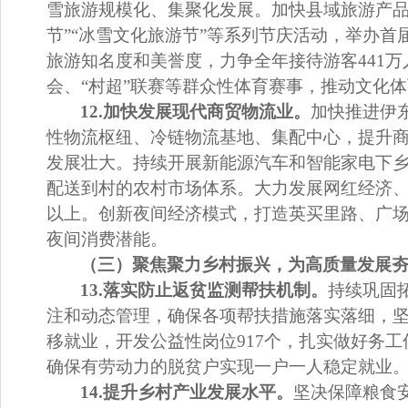
雪旅游规模化、集聚化发展。
加快县域旅游产
节
”“
冰雪文化旅游节
”
等系列节庆活动，举办首
旅游知名度
和
美誉度
，力争全年接待游客
441
万
会、
“
村超
”
联赛
等群众性体育赛事，推动文化体
12.
加快发展现代商贸物流业。
加快
推进伊
性物流枢纽、冷链物流基地、集配中心，提升
发展壮大。持续开展新能源汽车和智能家电下
配送到村的农村市场体系。大力发展网红经济
以上。创新夜间经济模式，打造英买里路、广
夜间消费潜能。
（三）聚焦聚力乡村振兴，为高质量发展
13.
落实防止返贫监测帮扶机制
。
持续巩固
注和动态管理，确保各项
帮扶措施落实落细，
移就业，
开发公益性岗位
917
个，
扎实做好务工
确保有劳动力的脱
贫户
实现一户一人稳定就业
14.
提升乡村产业发展水平。
坚决保障粮食