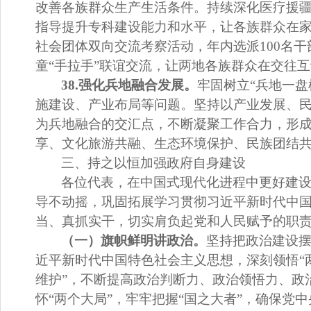
改善各族群众生产生活条件。持续深化医疗援
指导提升专科建设能力和水平，让各族群众在
社会团体双向交流考察活动，年内
选派
100
名
干
童
“
手拉手
”
联谊交流，让两地各族群众在交往互
38.
强化兵地融合发展。
牢固树立
“
兵地一盘
施建设
、
产业布局等问题。坚持以产业发展、
为兵地融合的交汇点，不断凝聚工作合力，形
享、文化
旅游
共融、
生态环境保护
、民族团结
三、
持之以恒加强政府自身建设
各位代表，在中国式现代化进程中更好建
导不动摇，巩固拓展学习贯彻习近平新时代中
当、真抓实干，切实肩负起党和人民赋予的职
（一）旗帜鲜明讲政治。
坚持把政治建设
近平新时代中国特色社会主义思想，深刻领悟
“
维护
”
，不断提高政治判断力、政治领悟力、政
怀
“
两个大局
”
，牢牢把握
“
国之大者
”
，确保党中