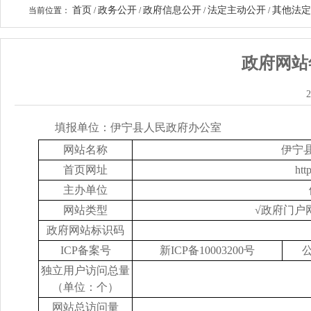
首页
政务公开
政府信息公开
法定主动公开
其他法定
当前位置：
/
/
/
/
政府网站
2
填报单位：伊宁县人民政府办公室
网站名称
伊宁
首页网址
htt
主办单位
网站类型
√
政府门户
政府网站标识码
ICP
备案号
新
ICP
备
10003200
号
独立用户访问总量
（单位：个）
网站总访问量