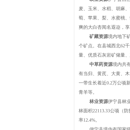
麦、玉米、水稻、胡麻、
萄、苹果、梨、水蜜桃、
爽的大白杏闻名遐迩，享
矿藏资源
境内地下
个矿点。在县城西北62
量、优质石灰岩矿储量、
中草药资源
境内共有
有当归、黄芪、大黄、木
一带生长着近0.2万公
青羊等。
林业资源
伊宁县林业
林面积22113.33公顷（
率12.4%。
伊宁县境内有国家级