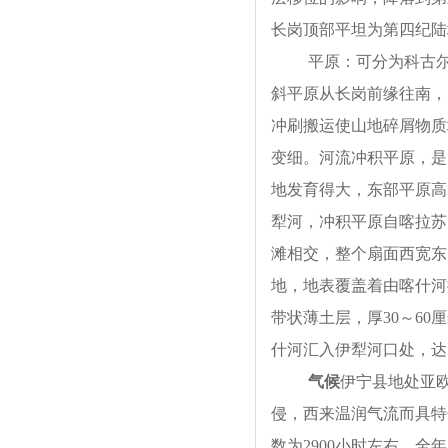
长岗顶部平坦为第四纪陆
平原：可分为科古
斜平原从长岗前缘往南，
冲刷搬运使山地碎屑物质
变细。河流冲积平原，是
地发育得大，东部平原高
犁河，冲积平原自喀拉苏
滩相交，整个扇面西宽东
地，地表覆盖着由喀什河
带状薄土层，厚30～6
什河汇入伊犁河口处，达5
气
候
伊宁县地处亚
侵，西来温润气流而具特
数为2900小时左右，全