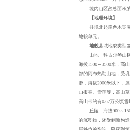
境内山区占总面积的6
【地理环境】
县境北起库色木契
地貌单元。
地
貌
县域地貌类型
山地：科古尔琴山
海拔1500～3500
部的阿布热勒山地，受巩
源，海拔2000米以下
山报春、雪莲等，高山草
高山带约有0.67万公顷
丘陵：海拔900～
的沉积物，还受到新构造
层移位的影响，降落到第