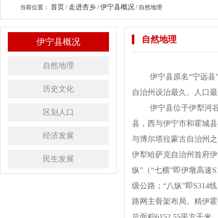
首页
走进杏乡
伊宁县概况
当前位置：
/
/
/
自然地理
自然地理
伊宁县概况
自然地理
伊宁县原名“宁远县
历史文化
自治州设治最久、人口最
伊宁县位于伊犁河谷中部，
区划人口
县，西与伊宁市和霍城县
经济发展
与博尔塔拉蒙古自治州之
伊犁哈萨克自治州首府伊
民生发展
纵”（“七横”即伊墩高速S
级公路；“八纵”即S314线
路网主骨架布局。精伊霍
总面积6152.55平方千