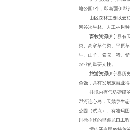
地公园1个，即新疆伊犁雅玛
山区森林主要以云
河谷次生林。人工林树种
畜牧资源
伊宁县有天
类、高寒草甸类、平原草
牛、山羊、骆驼、猪、驴
农业的重要支柱。
旅游资源
伊宁县历
色强，具有发展旅游业得
县境内有气势磅礴
犁河连心岛，天鹅泉生态
公园（试点）。有雅玛图
则徐捐修的皇渠龙口工程
境内还有民俗特色