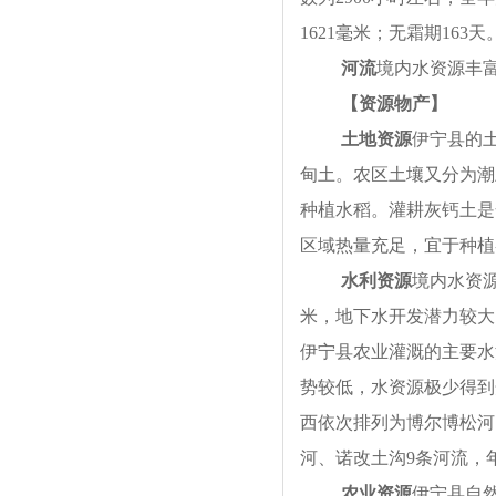
1621毫米；无霜期16
河流
境内水资源丰
【资源物产】
土地资源
伊宁县的
甸土。农区土壤又分为潮
种植水稻。灌耕灰钙土是
区域热量充足，宜于种植
水利资源
境内水资源
米，地下水开发潜力较大，
伊宁县农业灌溉的主要水源
势较低，水资源极少得到
西依次排列为博尔博松河
河、诺改土沟9条河流，年
农业资源
伊宁县自