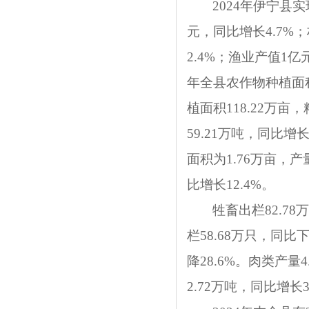
2024年伊宁县实
元，同比增长4.7%；
2.4%；渔业产值1亿
年全县农作物种植面积
植面积118.22万亩
59.21万吨，同比增
面积为1.76万亩，产
比增长12.4%。
牲畜出栏
82.78
栏
58.68
万只，
同比
降
28.6%
。肉类产量
4
2.72
万吨，
同比
增长