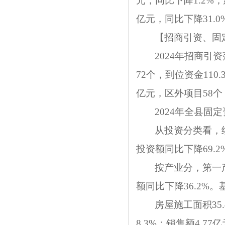
元，同比下降1.2%；
亿元，同比下降31.0
【
招商引资、固
202
4
年招商引资
72
个，到位资金
110.
亿元，区外项目
58
个
2024
年全县固定
从投资分类看，
投资额同比下降
69.2
按产业分，第一
额同比下降
36.2%
。
房屋施工面积35
8.3%；销售额4.7