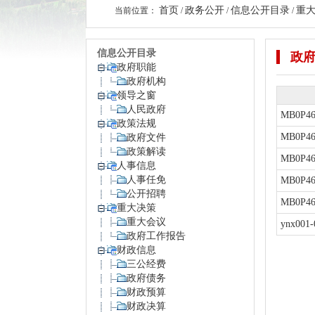
首页
政务公开
信息公开目录
重
当前位置：
/
/
/
信息公开目录
政
政府职能
政府机构
领导之窗
人民政府
MB0P46
政策法规
MB0P46
政府文件
政策解读
MB0P46
人事信息
人事任免
MB0P46
公开招聘
MB0P46
重大决策
重大会议
ynx001-
政府工作报告
财政信息
三公经费
政府债务
财政预算
财政决算